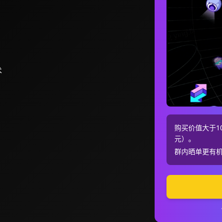
术
购买价值大于10
元）。
群内晒单更有