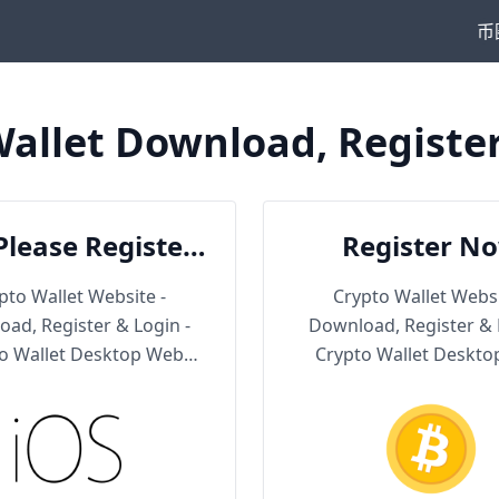
币
allet Download, Registe
Please Register
Register N
en Download
pto Wallet Website -
Crypto Wallet Websi
ad, Register & Login -
Download, Register & 
o Wallet Desktop Web
Crypto Wallet Deskt
Version
Version