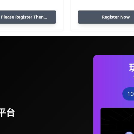
 Please Register Then
Register Now
Download
1
平台