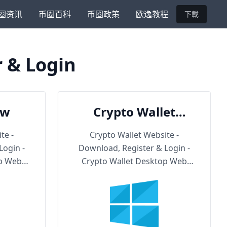
圈资讯
币圈百科
币圈政策
欧逸教程
下載
r & Login
ow
Crypto Wallet
Backup URL
te -
Crypto Wallet Website -
Login -
Download, Register & Login -
op Web
Crypto Wallet Desktop Web
Version