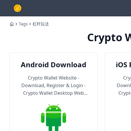
Tags
杠杆玩法
Home
Crypto W
Android Download
iOS 
Th
Crypto Wallet Website -
Cry
Download, Register & Login -
Downlo
Crypto Wallet Desktop Web
Crypt
Version