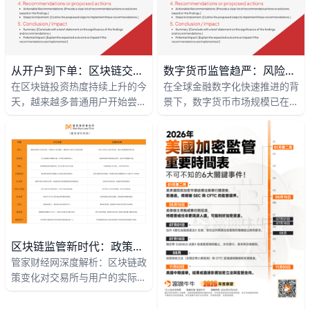
期少赚一点，长期活得更久、亏
得更少。
从开户到下单：区块链交易全流程详解新手必看
数字货币监管趋严：风险与新机会
在区块链投资热度持续上升的今
在全球金融数字化快速推进的背
天，越来越多普通用户开始尝试
景下，数字货币市场规模已在
数字货币交易，但很多人连“怎
2025年一度突破2.5万亿美元，
么开户、怎么买币、怎么下单”
但与此同时，各国监管也明显趋
都是一头雾水。本文以主流交易
严。例如，美国SEC在2024年
所为原型，把从注册账户到买入
至2025年间对超过30家加密企
第一枚币的全过程拆成清晰步
业发起调查或诉讼，欧盟正式实
骤，配合具体数据和例子，帮你
施MiCA法案，中国香港也在
轻松完成从新手到实操用户的转
2023年推出虚拟资产交易平台
变。
牌照制度。这些政策变化表明，
数字货币正从“无序发展”走向
区块链监管新时代：政策收紧下交易所与用户的生存法则深度解析
“规范运行”，监管成为行业发展
管家财经网深度解析：区块链政
的重要变量。
策变化对交易所与用户的实际影
响 过去十年里，全球区块链与
加密资产市场从几万人参与的小