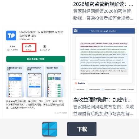
2026加密监管新规解读：普通投资者合规指南
圈子，发展到拥有超过 4 亿用
管家财经网解读2026加密监管
户的庞大生态，单日总成交量多
新规：普通投资者如何合规参与
次突破 1 万亿美元。与此同
区块链市场。2026年的监管方
时，各国监管态度也从早期的
向很清楚：虚拟货币相关交易继
“观望+打击”，逐步转向“分类监
续被严格限制，RWA代币化等
管+风险可控+鼓励合规创新”。
新模式也被重点盯防，普通投资
越来越多的国家把区块链写进数
者要想参与区块链市场，重点不
字经济战略，把它视为类似互联
再是“追高收益”，而是先看平台
网的底层基础设施，但对高杠杆
是否合规、产品是否透明、资金
投机、非法集资和跨境洗钱则持
流向是否清楚。
续加大打击力度。例如，近几年
多起“百亿级资金盘”案件爆发
后，相应国家很快升级反洗钱法
规和交易实名制，直接影响到交
高收益理财陷阱：加密市场风险全解析
易所的运营模式和用户的交易体
管家财经网风险教育指南：高收
验。
益理财背后的加密市场真相解析
近年来，加密市场吸引了大量追
钱包被盗如何防护
求高收益的投资者。以比特币为
下載
在管家财经网学会资产安全防
例，2020年至2021年期间价格
护，最重要的就是先认识钱包被