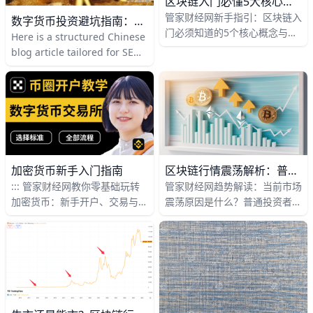
区块链入门必懂5大核心概念与常见误区
管家财经网新手指引：区块链入
数字货币投资避坑指南：新手必看风险与实战策略
门必须知道的5个核心概念与常
Here is a structured Chinese
见误区 在区块链和数字货币越
blog article tailored for SEO
来越热门的今天，很多新手一打
and fintech readers. 管家财经
开行情软件就看到“去中心化”
网新手避坑指南：数字货币投资
“智能合约”“NFT”“挖矿”这些词，
常见问题与风险解析 在数字货
直接被绕晕。其实只要先搞懂5
币市场快速发展的背景下，越来
个核心概念，再避开几个常见误
越多的投资者开始关注并参与加
区，你就能看清这个领域的基本
密资产交易。然而，高收益往往
逻辑，而不是被各种“必赚”宣传
伴随着高风险，尤其是对于刚入
加密货币新手入门指南
区块链行情震荡解析：普通投资者如何稳住仓位不被洗出局
牵着走。
门的新手来说，稍有不慎就可能
::: 管家财经网教你零基础玩转
管家财经网趋势解读：当前市场
踩坑甚至遭受重大损失。本文将
加密货币：新手开户、交易与安
震荡原因是什么？普通投资者如
围绕新手常见问题与核心风险进
全全流程指南 在数字经济时
何应对区块链行情变化？ 当前
行系统解析，帮助投资者理性入
代，加密货币已从小众投资逐步
加密市场处在一个“看起来不太
场、稳健决策。
走向主流。对于刚入门的新手来
涨、跌下去又有人接”的震荡阶
说，如何安全、规范地进入这个
段，很多人几乎每天打开行情软
市场，是迈出第一步的关键。本
件都能看到主流币在一个区间里
指南将从开户、交易到资产安
来回波动，比如比特币可能一周
全，带你完整了解加密货币的基
内在一个10%～15%的区间里上