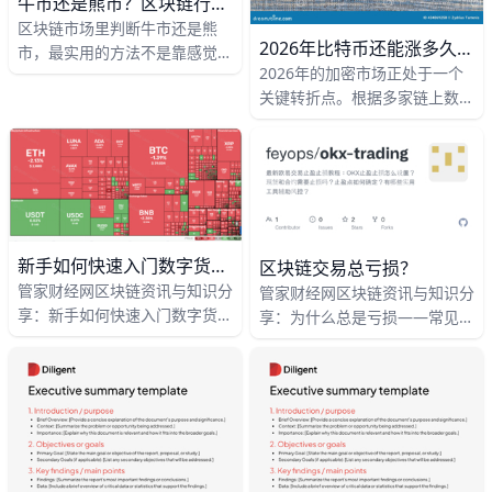
牛市还是熊市？区块链行情判断指南
础操作流程。
下反复。对于普通投资者来说，
区块链市场里判断牛市还是熊
这种走势既让人焦虑，又让人困
2026年比特币还能涨多久？加密市场走势深度解析
市，最实用的方法不是靠感觉，
惑：到底是大跌前的前奏，还是
2026年的加密市场正处于一个
而是看价格、成交量、资金流和
新一轮行情启动前的蓄势？理解
关键转折点。根据多家链上数据
市场情绪这四个方向。比如，比
震荡背后的原因，并学会在这种
平台统计，截至2026年第一季
特币如果连续站上关键均线并且
环境下保护本金、寻找机会，是
度，加密市场总市值维持在约
成交量放大，通常说明市场偏
每一个还留在市场上的人都必须
2.8万亿美元，相比2025年高点
强；如果价格一再跌破支撑位，
补的一课。下面，我们就用简单
仅回落约10%，显示整体仍处于
反弹力度又很弱，往往更像熊
的语言，从宏观环境、行业内部
高位震荡阶段。其中，比特币市
市。很多投资者在上涨初期不敢
变化，到具体的应对策略，一段
占率稳定在52%—55%之间，说
买，在下跌中后期又急着抄底，
一段讲清楚。
新手如何快速入门数字货币交易？避坑必看的区块链投资教程
明资金依然集中在主流资产，而
区块链交易总亏损？
所以先看懂趋势，再决定动作，
非大规模流入山寨币市场。
管家财经网区块链资讯与知识分
管家财经网区块链资讯与知识分
会更稳一些。
享：新手如何快速入门数字货币
享：为什么总是亏损——常见交
交易教程避坑指南，是专门写给
易误区与实战技巧教程 在区块
第一次接触数字货币的朋友看
链交易里，很多人不是“不会
的。假设你现在账户里有 1 万
买”，而是“总在同样的地方
元，如果直接冲动“梭哈”买某个
亏”。真正拉开差距的，往往不
网红小币，很可能几天内就亏掉
是一次神操作，而是对风险、仓
50% 甚至更多；但如果你先学
位、情绪和纪律的长期管理。
会基本规则，分步投入，哪怕短