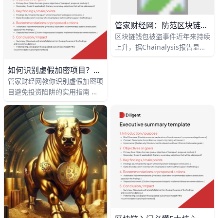
管家财经网：防范区块链钱包被盗的5大安全漏洞全解析
区块链钱包被盗事件近年来持续
上升，据Chainalysis报告显
示，2024年全球因加密资产被
盗造成的损失已超过24亿美
如何识别虚假加密项目？10个避坑技巧全解析
元，其中超过30%的案件与用户
管家财经网教你识别虚假加密项
安全意识不足有关。很多用户在
目避免投资陷阱的实用指南 在
日常操作中忽视基础防护，导致
过去两年中，全球加密诈骗金额
资产被黑客轻易转走。了解常见
持续上升，例如区块链安全机构
漏洞并提前防范，是保护数字资
报告显示，2024年相关诈骗损
产的第一步。
失超过40亿美元，这意味着每
天都有上千名投资者受骗。许多
用户在社交媒体或微信群中接触
到所谓“内部项目”，最终却发现
资金无法提现。对于普通投资者
来说，掌握基础识别方法，远比
盲目追逐热点更重要。