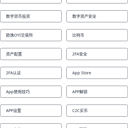
数字货币投资
数字资产安全
Notifications
Notifications
欧逸OYI交易所
比特币
Notifications
Notifications
资产配置
2FA安全
Notifications
Notifications
2FA认证
App Store
Notifications
Notifications
App使用技巧
APP解锁
Notifications
Notifications
APP设置
C2C买币
Notifications
Notifications