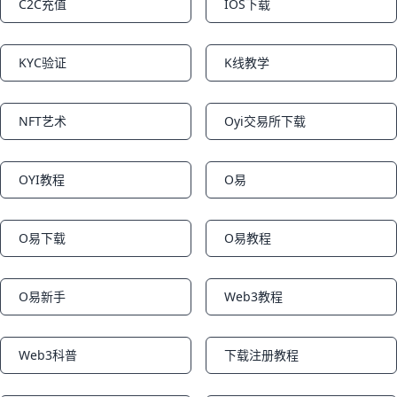
C2C充值
IOS下载
Notifications
Notifications
KYC验证
K线教学
Notifications
Notifications
NFT艺术
Oyi交易所下载
Notifications
Notifications
OYI教程
O易
Notifications
Notifications
O易下载
O易教程
Notifications
Notifications
O易新手
Web3教程
Notifications
Notifications
Web3科普
下载注册教程
Notifications
Notifications