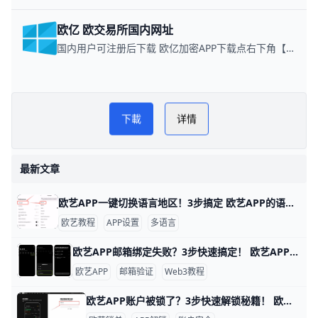
欧亿 欧交易所国内网址
国内用户可注册后下载 欧亿加密APP下载点右下角【APP下载】联系客服 每日更新可用链接
欧逸管家交易所网
PLAY NOW
下載
详情
欧逸下载教程
最新文章
欧艺APP一键切换语言地区！3步搞定 欧艺APP的语言和地区切换非常简单，只需几步就能搞定，让你用母语界面更舒服。举个例子，如果你手机是英文版，想改成简体中文，整个过程不到1分钟。
欧艺教程
APP设置
多语言
欧艺APP邮箱绑定失败？3步快速搞定！ 欧艺APP无法绑定邮箱是很多用户遇到的常见问题，通常因为网络限制、邮箱服务商屏蔽或APP缓存问题导致。好消息是，通过简单步骤就能解决。下面我们一步步来试试。
欧艺APP
邮箱验证
Web3教程
欧艺APP账户被锁了？3步快速解锁秘籍！ 欧艺APP账户被锁定很常见，通常是因为身份验证没完成、异常登录或风控检查。比如，用户小李发现登录时提示“账户临时冻结”，这是平台为安全检测的正常反应。根据欧艺官方数据，80%的锁定案例通过简单验证就能解锁。