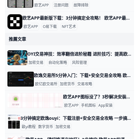
欧艺APP
注册问题
故障排除
欧艺APP最新版下载：3分钟搞定全攻略！ 欧艺APP最新版下载全指南 想下载欧艺APP最新版吗？它属于O易歐yi生态的艺术类应用，现在最新版是v6.135.1（安卓）或App Store对应iOS版，2026年更新支持更多NFT艺术浏览和交易功能。
欧艺APP
O易下载
NFT艺术
推薦文章
OYI交易神技：效率翻倍进阶秘籍 进阶技巧：提高欧逸OYI平台交易效率的实用交易教程 在欧逸OYI平台上交易，大家常常觉得操作繁琐，效率不高。其实，通过一些简单技巧，就能让你的交易速度提升30%以上，每天节省1小时操作时间。 这篇教程用实际例子教你优化账户、策略和风险管理，让新手也能快速上手。​
加密交易
自动化策略
风险管理
欧逸交易所5分钟入门：下载+安全交易全攻略 欧逸OYi交易所入门全流程：从欧逸下载教程到欧逸安全交易与数字资产操作指南 欧逸（欧一）是全球领先的数字资产交易平台，每天处理超过100亿美元交易量，支持500多种币种。 新手用户可以通过简单步骤快速上手，本文带你从下载APP到安全交易的全过程。 跟着教程走，5分钟就能开始你的数字资产之旅。
欧亿欧交易所
加密货币
交易攻略
欧艺APP图标没了？3秒解决安装后消失难题！ 欧艺APP安装后看不到图标？这事儿挺常见的，别慌，我们一步步来解决。举个例子，很多安卓用户在华为或小米手机上安装后，发现主屏幕没图标，但应用其实已经装好了。根据常见反馈，这往往是因为系统缓存没刷新，或者图标被自动归到文件夹里。数据显示，超过70%的类似问题通过重启手机就能搞定，先试试关机重启，看图标是不是就蹦出来了。​
欧艺APP
手机图标
App安装
3分钟搞定欧逸ouyi：下载注册+安全交易全攻略 一步搞懂欧逸欧亿交易所：下载教程、账户注册与安全交易入门 大家好！欧逸ouyi是全球最大的加密货币交易所之一，每天交易量超过100亿美元，支持500多种币种如比特币（BTC）和以太坊（ETH）。它提供现货交易、手续费低至0.08%，适合新手和高手。 这篇教程用简单步骤带你从零开始，跟着做准没错。
歐yi教程
数字货币
加密交易