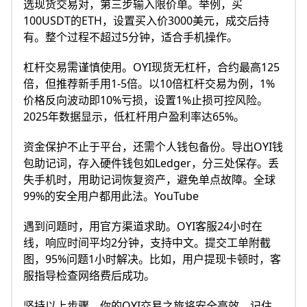
选现货交易对，第三步输入限价单。举例，买
100USDT的ETH，设置买入价3000美元，成交后持
有。整个过程不超过5分钟，适合手机操作。​
杠杆交易需谨慎使用。OYI现货无杠杆，合约最高125
倍，但推荐新手用1-5倍。以10倍杠杆交易为例，1%
价格反向波动即10%亏损，设置1%止损可控风险。
2025年数据显示，低杠杆用户盈利率达65%。​
资金保护不止于平台，还需个人钱包备份。导出OYI钱
包助记词，存入硬件钱包如Ledger，分三处保存。丢
失手机时，用助记词恢复资产，避免单点故障。全球
99%的安全用户都用此法。YouTube​
遇到问题时，用官方渠道求助。OYI客服24小时在
线，响应时间平均2分钟，支持中文。提交工单附截
图，95%问题1小时解决。比如，用户提现卡顿时，客
服指导检查网络费后成功。​
坚持以上步骤，你的OYI交易之旅将安全高效。记住，