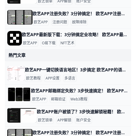
欧艺锁单
APP解锁
账户安全
欧艺APP注册失败？3分钟搞定！ 欧艺APP注册不了？别担心，很多用户都遇到过这个问题。通常原因是网络不稳、验证码没收到，或者APP版本太旧。下面一步步教你解决，跟着做就能行。
欧艺APP
注册问题
故障排除
欧艺APP最新版下载：3分钟搞定全攻略！ 欧艺APP最新版下载全指南 想下载欧艺APP最新版吗？它属于O易歐yi生态的艺术类应用，现在最新版是v6.135.1（安卓）或App Store对应iOS版，2026年更新支持更多NFT艺术浏览和交易功能。
欧艺APP
O易下载
NFT艺术
熱門文章
欧艺APP一键切换语言地区！3步搞定 欧艺APP的语言和地区切换非常简单，只需几步就能搞定，让你用母语界面更舒服。举个例子，如果你手机是英文版，想改成简体中文，整个过程不到1分钟。
欧艺教程
APP设置
多语言
欧艺APP邮箱绑定失败？3步快速搞定！ 欧艺APP无法绑定邮箱是很多用户遇到的常见问题，通常因为网络限制、邮箱服务商屏蔽或APP缓存问题导致。好消息是，通过简单步骤就能解决。下面我们一步步来试试。
欧艺APP
邮箱验证
Web3教程
欧艺APP账户被锁了？3步快速解锁秘籍！ 欧艺APP账户被锁定很常见，通常是因为身份验证没完成、异常登录或风控检查。比如，用户小李发现登录时提示“账户临时冻结”，这是平台为安全检测的正常反应。根据欧艺官方数据，80%的锁定案例通过简单验证就能解锁。
欧艺锁单
APP解锁
账户安全
欧艺APP注册失败？3分钟搞定！ 欧艺APP注册不了？别担心，很多用户都遇到过这个问题。通常原因是网络不稳、验证码没收到，或者APP版本太旧。下面一步步教你解决，跟着做就能行。