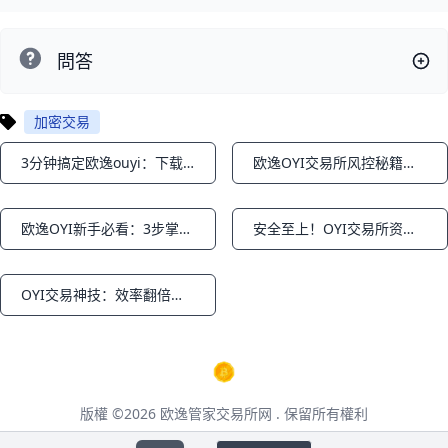
問答
加密交易
3分钟搞定欧逸ouyi：下载注册+安全交易全攻略
欧逸OYI交易所风控秘籍：安全交易赚大钱！
Notifications
Notifications
欧逸OYI新手必看：3步掌握加密市场暴涨机会！
安全至上！OYI交易所资金保护全攻略
Notifications
Notifications
OYI交易神技：效率翻倍进阶秘籍
Notifications
版權 ©2026
欧逸管家交易所网
. 保留所有權利
本页面包含第三方合作推广链接，点击后将跳转至第三方网站，请仔细阅读其用户