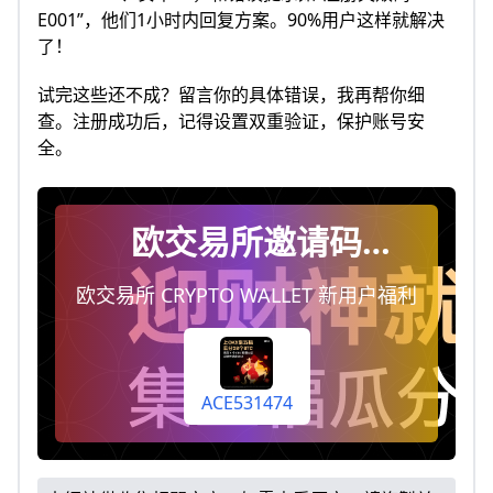
E001”，他们1小时内回复方案。90%用户这样就解决
了！
试完这些还不成？留言你的具体错误，我再帮你细
查。注册成功后，记得设置双重验证，保护账号安
全。
欧交易所邀请码
ACE531474，注册时填
欧交易所 CRYPTO WALLET 新用户福利
写即终身享受手续费返
佣20%（每天自动到你
账户）
ACE531474