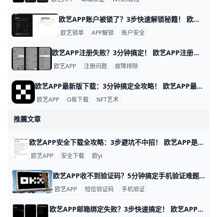
欧艺APP账户被锁了？3步快速解锁秘籍！ 欧艺APP账户被锁定很常见，通常是因为身份验证没完成、异常登录或风控检查。比如，用户小李发现登录时提示“账户临时冻结”，这是平台为安全检测的正常反应。根据欧艺官方数据，80%的锁定案例通过简单验证就能解锁。
欧艺锁单
APP解锁
账户安全
欧艺APP注册失败？3分钟搞定！ 欧艺APP注册不了？别担心，很多用户都遇到过这个问题。通常原因是网络不稳、验证码没收到，或者APP版本太旧。下面一步步教你解决，跟着做就能行。
欧艺APP
注册问题
故障排除
欧艺APP最新版下载：3分钟搞定全攻略！ 欧艺APP最新版下载全指南 想下载欧艺APP最新版吗？它属于O易歐yi生态的艺术类应用，现在最新版是v6.135.1（安卓）或App Store对应iOS版，2026年更新支持更多NFT艺术浏览和交易功能。
欧艺APP
O易下载
NFT艺术
推薦文章
欧艺APP安全下载全攻略：3步避坑不中招！ 欧艺APP是Oyi平台旗下的热门应用，许多用户每天通过它交易数字货币，比如比特币或以太坊。为了安全下载安装包，第一步是确认你的设备类型。以iPhone为例，打开App Store搜索“欧艺”，官方版本通常显示开发者为“O易”并有超过百万下载量记录；安卓用户则可在华为应用市场或小米商店找到它，避免第三方市场如APKPure。
欧艺APP
安全下载
欧yi
欧艺APP收不到验证码？5分钟搞定手机验证难题！ 欧艺APP手机验证收不到短信是很常见的问题，比如很多用户反馈在高峰期请求验证码后等了5-10分钟还是没收到。别担心，这通常不是账号问题，而是网络、手机设置或运营商限制引起的。下面我们一步步来排查，跟着做就能解决90%以上的情况。
欧艺APP
短信验证码
手机验证
欧艺APP邮箱绑定失败？3步快速搞定！ 欧艺APP无法绑定邮箱是很多用户遇到的常见问题，通常因为网络限制、邮箱服务商屏蔽或APP缓存问题导致。好消息是，通过简单步骤就能解决。下面我们一步步来试试。