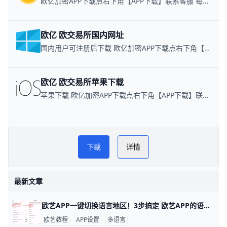
欧亿加密APP下载点右下角【APP下载】联系客服 每日更新可用链接
欧亿 欧交易所国内网址
国内用户可注册后下载 欧亿加密APP下载点右下角【APP下载】联系客服 每日更新可用链接
欧亿 欧交易所苹果下载
苹果下载 欧亿加密APP下载点右下角【APP下载】联系客服 每日更新可用链接
欧逸管家交易所网
PLAY NOW
下載
详情
欧交易所APP下载
最新文章
欧艺APP一键切换语言地区！3步搞定 欧艺APP的语言和地区切换非常简单，只需几步就能搞定，让你用母语界面更舒服。举个例子，如果你手机是英文版，想改成简体中文，整个过程不到1分钟。
欧艺教程
APP设置
多语言