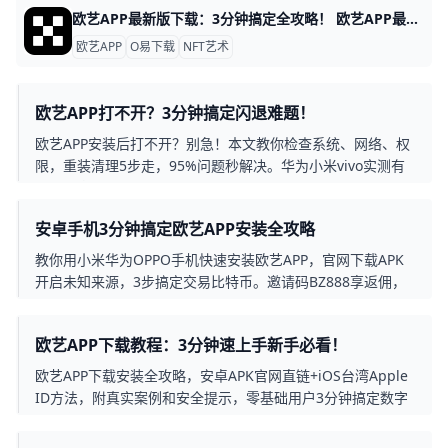
欧艺APP最新版下载：3分钟搞定全攻略！ 欧艺APP最新版下载全指南 想下载欧艺APP最新版吗？它属于O易歐yi生态的艺术类应用，现在最新版是v6.135.1（安卓）或App Store对应iOS版，2026年更新支持更多NFT艺术浏览和交易功能。
欧艺APP
O易下载
NFT艺术
欧艺APP打不开？3分钟搞定闪退难题！
欧艺APP安装后打不开？别急！本文教你检查系统、网络、权
限，重装清理5步走，95%问题秒解决。华为小米vivo实测有
效，附客服技巧。
安卓手机3分钟搞定欧艺APP安装全攻略
教你用小米华为OPPO手机快速安装欧艺APP，官网下载APK
开启未知来源，3步搞定交易比特币。邀请码BZ888享返佣，
超简单！
欧艺APP下载教程：3分钟速上手新手必看！
欧艺APP下载安装全攻略，安卓APK官网直链+iOS台湾Apple
ID方法，附真实案例和安全提示，零基础用户3分钟搞定数字
资产交易。