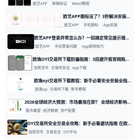
欧艺APP
邮箱验证
Web3教程
欧艺APP图标没了？3秒解决安装后消失难题！ 欧艺APP安装后看不到图标？这事儿挺常见的，别慌，我们一步步来解决。举个例子，很多安卓用户在华为或小米手机上安装后，发现主屏幕没图标，但应用其实已经装好了。根据常见反馈，这往往是因为系统缓存没刷新，或者图标被自动归到文件夹里。数据显示，超过70%的类似问题通过重启手机就能搞定，先试试关机重启，看图标是不是就蹦出来了。​
欧艺APP
手机图标
App安装
欧艺APP登录异常怎么办？一招搞定常见提示错误 如果你在使用欧艺APP时，登录一直提示“异常”或“登录失败”，不要着急，大部分情况都可以自己解决。下面是一步步的实操方法，用简单的语言和具体例子帮你一步步理清思路，把问题搞定。
欧艺APP
手机登录问题
App使用技巧
欧逸OYI交易所下载防骗指南：3招避开假官网陷阱 欧逸OYI交易所下载方法安全提示：避免假官网与钓鱼风险 在数字货币交易中，欧逸（OYI）交易所很受欢迎，但假官网和钓鱼网站很多。2025年，全球报告了超过5000起加密诈骗案例，用户损失超10亿美元。 选择正确下载方式，就能保护你的钱包安全。
加密货币
交易所安全
App下载
欧逸oyi交易所下载教程：新手必看安全安装全指南 新手指引：欧逸oyi交易所下载方法与安全安装步骤详解 欧逸oyi交易所是一家支持多种主流数字货币交易的平台，新手在第一次接触时，往往从“怎么下载和安全安装”就开始感到困惑。很多用户会随便在搜索引擎或社交群里点到一些来路不明的下载链接，结果下载到仿冒App，造成账号被盗、资金丢失，这种真实案例在币圈并不少见。为了避免类似风险，你只需要记住一个核心原则：只认官方渠道，不点陌生链接，再配合清晰的下载步骤，就可以大大降低安全隐患。下面的内容会带你从零开始，完整了解欧逸oyi在安卓、苹果和电脑端的下载与安全安装方法，让你一步一步稳妥上手。
欧逸oyi
交易所下载
新手教程
2026全球经济大预测：市场暴涨在即？ 全球经济影响下的市场走势趋势与预测 全球经济正面临通胀回落和政策分歧的双重影响，导致市场短期波动加大，但长期仍看好结构性增长。根据国际货币基金组织（IMF）最新数据，2026年全球GDP增长预计为3.2%，比2025年略升0.2个百分点。美国经济增长预计达2.5%，得益于科技投资，而欧洲则仅1.8%，受能源价格拖累。atfxcapital+1
股市展望
经济数据
资产配置
OYI交易所安全交易全攻略：新手必看避坑指南 在欧逸OYI交易所进行加密货币交易前须知 在进行任何加密货币投资或交易之前，安全永远是第一位的。欧逸OYI交易所为用户提供便捷的交易环境，但在使用前，你需要了解一些基本的安全与交易常识，确保资金与信息的安全。
加密货币
交易安全
OYI平台