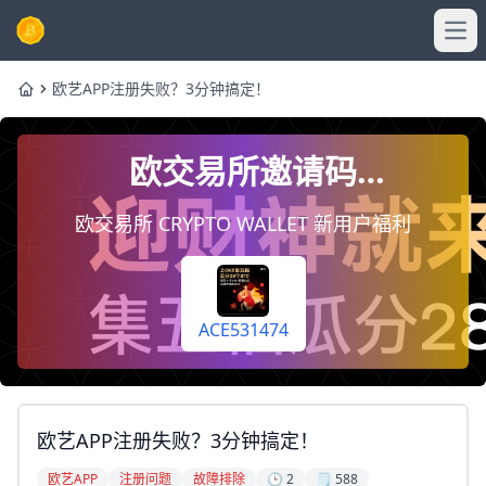
Ope
欧艺APP注册失败？3分钟搞定！
Home
欧交易所邀请码
ACE531474，注册时填写即
欧交易所 CRYPTO WALLET 新用户福利
终身享受手续费返佣20%
（每天自动到你账户）
ACE531474
欧艺APP注册失败？3分钟搞定！
欧艺APP
注册问题
故障排除
🕒 2
🗒️ 588