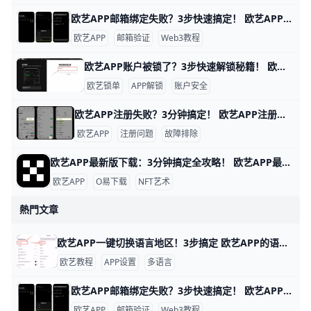
欧艺APP邮箱绑定失败？3步快速搞定！ 欧艺APP无法绑定邮箱是很多用户遇到的常见问题，通常因为网络限制、邮箱服务商屏蔽或APP缓存问题导致。好消息是，通过简单步骤就能解决。下面我们一步步来试试。
欧艺APP
邮箱验证
Web3教程
欧艺APP账户被锁了？3步快速解锁秘籍！ 欧艺APP账户被锁定很常见，通常是因为身份验证没完成、异常登录或风控检查。比如，用户小李发现登录时提示“账户临时冻结”，这是平台为安全检测的正常反应。根据欧艺官方数据，80%的锁定案例通过简单验证就能解锁。
欧艺锁单
APP解锁
账户安全
欧艺APP注册失败？3分钟搞定！ 欧艺APP注册不了？别担心，很多用户都遇到过这个问题。通常原因是网络不稳、验证码没收到，或者APP版本太旧。下面一步步教你解决，跟着做就能行。
欧艺APP
注册问题
故障排除
欧艺APP最新版下载：3分钟搞定全攻略！ 欧艺APP最新版下载全指南 想下载欧艺APP最新版吗？它属于O易歐yi生态的艺术类应用，现在最新版是v6.135.1（安卓）或App Store对应iOS版，2026年更新支持更多NFT艺术浏览和交易功能。
欧艺APP
O易下载
NFT艺术
熱門文章
欧艺APP一键切换语言地区！3步搞定 欧艺APP的语言和地区切换非常简单，只需几步就能搞定，让你用母语界面更舒服。举个例子，如果你手机是英文版，想改成简体中文，整个过程不到1分钟。
欧艺教程
APP设置
多语言
欧艺APP邮箱绑定失败？3步快速搞定！ 欧艺APP无法绑定邮箱是很多用户遇到的常见问题，通常因为网络限制、邮箱服务商屏蔽或APP缓存问题导致。好消息是，通过简单步骤就能解决。下面我们一步步来试试。
欧艺APP
邮箱验证
Web3教程