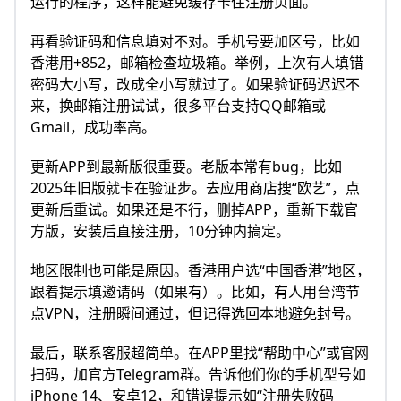
运行的程序，这样能避免缓存卡住注册页面。
再看验证码和信息填对不对。手机号要加区号，比如
香港用+852，邮箱检查垃圾箱。举例，上次有人填错
密码大小写，改成全小写就过了。如果验证码迟迟不
来，换邮箱注册试试，很多平台支持QQ邮箱或
Gmail，成功率高。
更新APP到最新版很重要。老版本常有bug，比如
2025年旧版就卡在验证步。去应用商店搜“欧艺”，点
更新后重试。如果还是不行，删掉APP，重新下载官
方版，安装后直接注册，10分钟内搞定。
地区限制也可能是原因。香港用户选“中国香港”地区，
跟着提示填邀请码（如果有）。比如，有人用台湾节
点VPN，注册瞬间通过，但记得选回本地避免封号。
最后，联系客服超简单。在APP里找“帮助中心”或官网
扫码，加官方Telegram群。告诉他们你的手机型号如
iPhone 14、安卓12，和错误提示如“注册失败码