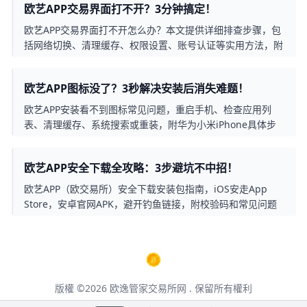
欧艺APP交易界面打不开？3分钟搞定！
欧艺APP交易界面打不开怎么办？本文提供详细排查步骤，包
括网络切换、清理缓存、权限设置、账号认证等实用方法，附
带真实案例和操作截图，3分钟帮你恢复交易功能。
欧艺APP图标没了？3秒解决安装后消失难题！
欧艺APP安装看不到图标常见问题，重启手机、检查应用列
表、清理缓存、系统搜索或重装，附华为小米iPhone具体步
骤，简单有效解决隐藏图标烦恼。
欧艺APP安全下载全攻略：3步避坑不中招！
欧艺APP（欧交易所）安全下载安装包指南，iOS安走App
Store，安卓官网APK，避开钓鱼链接，附校验码和常见问题
解决，2026最新版超简单！
版權 ©2026
欧逸管家交易所网
. 保留所有權利
本页面包含第三方合作推广链接，点击后将跳转至第三方网站，请仔细阅读其用户