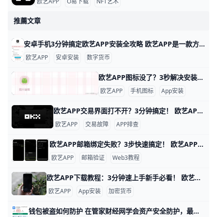
欧艺APP
O易下载
NFT艺术
推薦文章
安卓手机3分钟搞定欧艺APP安装全攻略 欧艺APP是一款方便的数字资产交易工具，很多安卓手机用户想安装它来买卖比特币或以太坊。安装过程简单，只需3-5分钟，通常下载APK文件大小约50MB，适用于安卓5.0及以上系统。比如小米、华为或OPPO手机都能轻松操作。
欧艺APP
安卓安装
数字货币
欧艺APP图标没了？3秒解决安装后消失难题！ 欧艺APP安装后看不到图标？这事儿挺常见的，别慌，我们一步步来解决。举个例子，很多安卓用户在华为或小米手机上安装后，发现主屏幕没图标，但应用其实已经装好了。根据常见反馈，这往往是因为系统缓存没刷新，或者图标被自动归到文件夹里。数据显示，超过70%的类似问题通过重启手机就能搞定，先试试关机重启，看图标是不是就蹦出来了。​
欧艺APP
手机图标
App安装
欧艺APP交易界面打不开？3分钟搞定！ 欧艺APP的交易界面打不开，大多数情况都和网络环境、手机设置、应用版本或账号状态有关，例如在同一时间用同一Wi‑Fi打开其他应用一切正常，但欧艺却一直在“加载中”或提示“网络异常”，这往往说明是网络被限制或连接不稳定导致的。遇到这种情况，你可以先用手机切换到移动数据，再重启欧艺APP；如果你身处的地区访问受限，可以尝试连接到其他地区的网络（例如香港、日本等），很多用户在换网络后，原本白屏或加载失败的交易页面就能正常显示。为了确保不是短暂波动造成的，也可以在不同时间段再试一次，观察问题是否持续存在。
欧艺APP
交易故障
APP排查
欧艺APP邮箱绑定失败？3步快速搞定！ 欧艺APP无法绑定邮箱是很多用户遇到的常见问题，通常因为网络限制、邮箱服务商屏蔽或APP缓存问题导致。好消息是，通过简单步骤就能解决。下面我们一步步来试试。
欧艺APP
邮箱验证
Web3教程
欧艺APP下载教程：3分钟速上手新手必看！ 欧艺APP是一款热门的数字资产交易工具，许多用户选择它来买卖比特币、以太坊等加密货币。根据官网数据，它支持超过300种币种交易，每天处理数百万笔订单，非常适合新手和老手。 比如，小王用它一周内成功交易了价值5000元的BTC，提现到银行卡只需10分钟。本教程一步步教你下载安装，确保零门槛上手，避免常见坑。
欧艺APP
App安装
加密货币
钱包被盗如何防护 在管家财经网学会资产安全防护，最重要的就是先认识钱包被盗和私钥泄露的常见原因。很多数字资产丢失，并不是链上系统本身出问题，而是用户把助记词截图保存、把私钥发到聊天软件、或者误点了钓鱼链接。比如，有些人为了方便记住助记词，会存在手机相册或云盘里，这样一旦账号被盗，资产也可能一起被拿走。