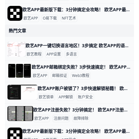
欧艺APP最新版下载：3分钟搞定全攻略！ 欧艺APP最新版下载全指南 想下载欧艺APP最新版吗？它属于O易歐yi生态的艺术类应用，现在最新版是v6.135.1（安卓）或App Store对应iOS版，2026年更新支持更多NFT艺术浏览和交易功能。
欧艺APP
O易下载
NFT艺术
熱門文章
欧艺APP一键切换语言地区！3步搞定 欧艺APP的语言和地区切换非常简单，只需几步就能搞定，让你用母语界面更舒服。举个例子，如果你手机是英文版，想改成简体中文，整个过程不到1分钟。
欧艺教程
APP设置
多语言
欧艺APP邮箱绑定失败？3步快速搞定！ 欧艺APP无法绑定邮箱是很多用户遇到的常见问题，通常因为网络限制、邮箱服务商屏蔽或APP缓存问题导致。好消息是，通过简单步骤就能解决。下面我们一步步来试试。
欧艺APP
邮箱验证
Web3教程
欧艺APP账户被锁了？3步快速解锁秘籍！ 欧艺APP账户被锁定很常见，通常是因为身份验证没完成、异常登录或风控检查。比如，用户小李发现登录时提示“账户临时冻结”，这是平台为安全检测的正常反应。根据欧艺官方数据，80%的锁定案例通过简单验证就能解锁。
欧艺锁单
APP解锁
账户安全
欧艺APP注册失败？3分钟搞定！ 欧艺APP注册不了？别担心，很多用户都遇到过这个问题。通常原因是网络不稳、验证码没收到，或者APP版本太旧。下面一步步教你解决，跟着做就能行。
欧艺APP
注册问题
故障排除
欧艺APP最新版下载：3分钟搞定全攻略！ 欧艺APP最新版下载全指南 想下载欧艺APP最新版吗？它属于O易歐yi生态的艺术类应用，现在最新版是v6.135.1（安卓）或App Store对应iOS版，2026年更新支持更多NFT艺术浏览和交易功能。