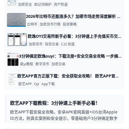
加密安全
助记词保护
资产防盗
2026年比特币还能涨多久？加密市场走势深度解析 2026年的加密市场正处于一个关键转折点。根据多家链上数据平台统计，截至2026年第一季度，加密市场总市值维持在约2.8万亿美元，相比2025年高点仅回落约10%，显示整体仍处于高位震荡阶段。其中，比特币市占率稳定在52%—55%之间，说明资金依然集中在主流资产，而非大规模流入山寨币市场。
比特币
加密货币行情
投资策略
欧逸OYI交易所新手必看：3分钟速上手充值买币交易！ 欧逸OYI交易所新手指引：充值、买币与基础交易操作 欢迎来到欧逸OYI交易所！这是一个简单易用的平台，让新手也能快速开始数字货币投资。我们将一步步教你充值、买币和交易，用实际例子帮你上手。​ 第一步：注册和实名认证 打开欧逸OYI APP或官网，用手机号注册账号，比如输入“138xxxxxxxx”，设置密码后登录。接着做实名认证：上传身份证照片，做人脸识别，通常5分钟通过。​
加密货币
现货交易
C2C充值
3分钟搞定欧逸ouyi：下载注册+安全交易全攻略 一步搞懂欧逸欧亿交易所：下载教程、账户注册与安全交易入门 大家好！欧逸ouyi是全球最大的加密货币交易所之一，每天交易量超过100亿美元，支持500多种币种如比特币（BTC）和以太坊（ETH）。它提供现货交易、手续费低至0.08%，适合新手和高手。 这篇教程用简单步骤带你从零开始，跟着做准没错。
歐yi教程
数字货币
加密交易
欧艺APP官方正版下载：安全获取全攻略！ 欧艺APP官方正版下载最可靠的地方是欧e（欧yi）官方网站和主流应用商店。举例来说，你可以直接访问欧yi官网（okx.com），找到“下载”页面，那里有安卓APK和iOS二维码链接。
欧艺APP
Oyi
App下载
欧艺APP下载教程：3分钟速上手新手必看！
欧艺APP下载安装全攻略，安卓APK官网直链+iOS台湾Apple
ID方法，附真实案例和安全提示，零基础用户3分钟搞定数字
资产交易。