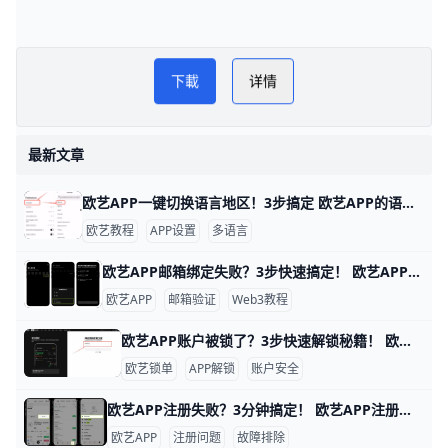
欧逸管家交易所网
PLAY NOW
下載
详情
欧逸OYI交易所
最新文章
欧艺APP一键切换语言地区！3步搞定 欧艺APP的语言和地区切换非常简单，只需几步就能搞定，让你用母语界面更舒服。举个例子，如果你手机是英文版，想改成简体中文，整个过程不到1分钟。
欧艺教程
APP设置
多语言
欧艺APP邮箱绑定失败？3步快速搞定！ 欧艺APP无法绑定邮箱是很多用户遇到的常见问题，通常因为网络限制、邮箱服务商屏蔽或APP缓存问题导致。好消息是，通过简单步骤就能解决。下面我们一步步来试试。
欧艺APP
邮箱验证
Web3教程
欧艺APP账户被锁了？3步快速解锁秘籍！ 欧艺APP账户被锁定很常见，通常是因为身份验证没完成、异常登录或风控检查。比如，用户小李发现登录时提示“账户临时冻结”，这是平台为安全检测的正常反应。根据欧艺官方数据，80%的锁定案例通过简单验证就能解锁。
欧艺锁单
APP解锁
账户安全
欧艺APP注册失败？3分钟搞定！ 欧艺APP注册不了？别担心，很多用户都遇到过这个问题。通常原因是网络不稳、验证码没收到，或者APP版本太旧。下面一步步教你解决，跟着做就能行。
欧艺APP
注册问题
故障排除