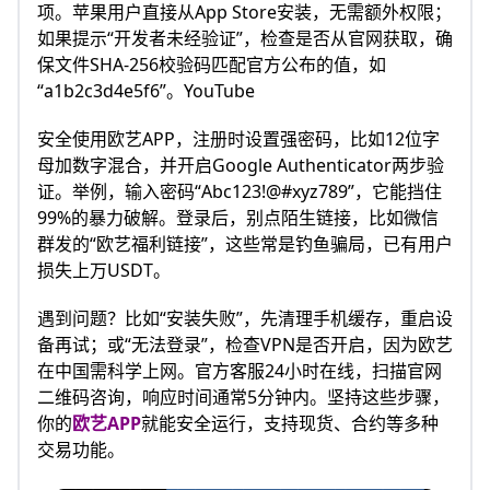
项。苹果用户直接从App Store安装，无需额外权限；
如果提示“开发者未经验证”，检查是否从官网获取，确
保文件SHA-256校验码匹配官方公布的值，如
“a1b2c3d4e5f6”。YouTube​​
安全使用欧艺APP，注册时设置强密码，比如12位字
母加数字混合，并开启Google Authenticator两步验
证。举例，输入密码“Abc123!@#xyz789”，它能挡住
99%的暴力破解。登录后，别点陌生链接，比如微信
群发的“欧艺福利链接”，这些常是钓鱼骗局，已有用户
损失上万USDT。
遇到问题？比如“安装失败”，先清理手机缓存，重启设
备再试；或“无法登录”，检查VPN是否开启，因为欧艺
在中国需科学上网。官方客服24小时在线，扫描官网
二维码咨询，响应时间通常5分钟内。坚持这些步骤，
你的
欧艺APP
就能安全运行，支持现货、合约等多种
交易功能。