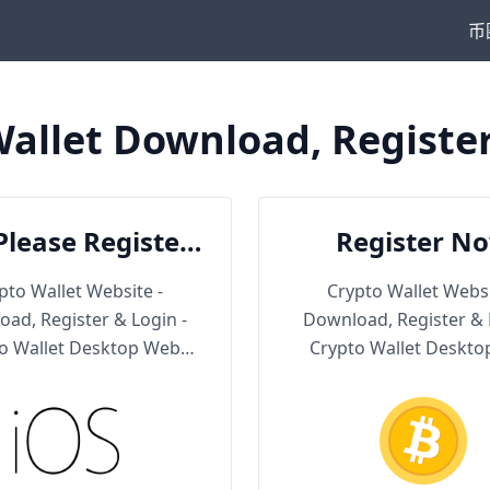
币
allet Download, Registe
Please Register
Register N
en Download
pto Wallet Website -
Crypto Wallet Websi
ad, Register & Login -
Download, Register & 
o Wallet Desktop Web
Crypto Wallet Deskt
Version
Version