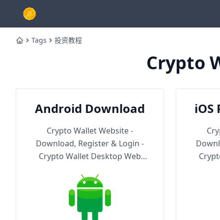
Tags
投资教程
Home
Crypto W
Android Download
iOS 
Th
Crypto Wallet Website -
Cry
Download, Register & Login -
Downlo
Crypto Wallet Desktop Web
Crypt
Version