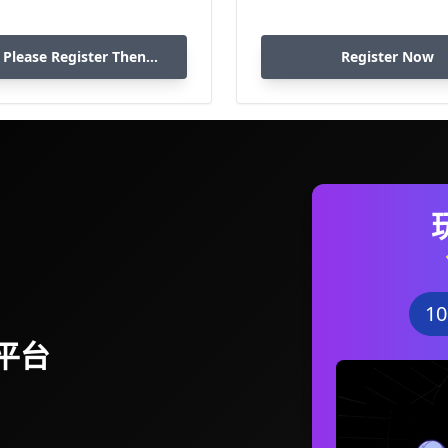
 Please Register Then
Register Now
Download
1
平台