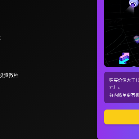
术
投资教程
购买价值大于10
元）。
群内晒单更有