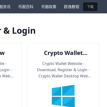
圈资讯
币圈百科
币圈政策
欧逸教程
下載
r & Login
ow
Crypto Wallet
Backup URL
te -
Crypto Wallet Website -
Login -
Download, Register & Login -
op Web
Crypto Wallet Desktop Web
Version