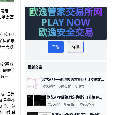
欧逸管家交易所网
朋友看
先学会基
PLAY NOW
欧逸安全交易
有成千上
历了多轮暴
能一天跌
下載
详情
成“翻身
最新文章
水，即便连
想赌一
欧艺APP一键切换语言地区！3步搞定 欧艺APP的语言和地区切换非常简单，只需几步就能搞定，让你用母语界面更舒服。举个例子，如果你手机是英文版，想改成简体中文，整个过程不到1分钟。
欧艺教程
APP设置
多语言
成“证券
欧艺APP邮箱绑定失败？3步快速搞定！ 欧艺APP无法绑定邮箱是很多用户遇到的常见问题，通常因为网络限制、邮箱服务商屏蔽或APP缓存问题导致。好消息是，通过简单步骤就能解决。下面我们一步步来试试。
日交易量在
欧艺APP
邮箱验证
Web3教程
 位、包
有可能瞬
欧艺APP账户被锁了？3步快速解锁秘籍！ 欧艺APP账户被锁定很常见，通常是因为身份验证没完成、异常登录或风控检查。比如，用户小李发现登录时提示“账户临时冻结”，这是平台为安全检测的正常反应。根据欧艺官方数据，80%的锁定案例通过简单验证就能解锁。