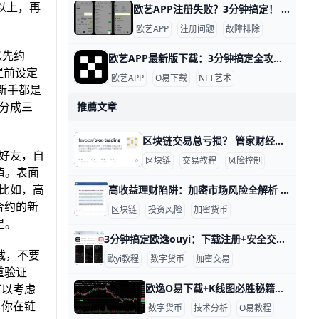
以上，再
欧艺APP注册失败？3分钟搞定！ 欧艺APP注册不了？别担心，很多用户都遇到过这个问题。通常原因是网络不稳、验证码没收到，或者APP版本太旧。下面一步步教你解决，跟着做就能行。
欧艺APP
注册问题
故障排除
以先约
欧艺APP最新版下载：3分钟搞定全攻略！ 欧艺APP最新版下载全指南 想下载欧艺APP最新版吗？它属于O易歐yi生态的艺术类应用，现在最新版是v6.135.1（安卓）或App Store对应iOS版，2026年更新支持更多NFT艺术浏览和交易功能。
提前设定
欧艺APP
O易下载
NFT艺术
多新手都是
分成三
推薦文章
区块链交易总亏损？ 管家财经网区块链资讯与知识分享：为什么总是亏损——常见交易误区与实战技巧教程 在区块链交易里，很多人不是“不会买”，而是“总在同样的地方亏”。真正拉开差距的，往往不是一次神操作，而是对风险、仓位、情绪和纪律的长期管理。
好友，自
区块链
交易教程
风险控制
值。表面
比如，高
高收益理财陷阱：加密市场风险全解析 管家财经网风险教育指南：高收益理财背后的加密市场真相解析 近年来，加密市场吸引了大量追求高收益的投资者。以比特币为例，2020年至2021年期间价格从约7000美元上涨至超过60000美元，涨幅接近8倍，这类数据让不少人相信“快速致富”并非遥不可及。但与此同时，2022年比特币又一度跌破20000美元，最大回撤超过70%，这说明高收益背后往往伴随着同样剧烈的风险波动。
合约的新
区块链
投资风险
加密货币
是。
3分钟搞定欧逸ouyi：下载注册+安全交易全攻略 一步搞懂欧逸欧亿交易所：下载教程、账户注册与安全交易入门 大家好！欧逸ouyi是全球最大的加密货币交易所之一，每天交易量超过100亿美元，支持500多种币种如比特币（BTC）和以太坊（ETH）。它提供现货交易、手续费低至0.08%，适合新手和高手。 这篇教程用简单步骤带你从零开始，跟着做准没错。
载，不要
歐yi教程
数字货币
加密交易
重验证
欧逸O易下载+K线图必胜秘籍！新手日赚20% 市场走势怎么看？欧逸欧yi交易所下载方法与新手行情判断指南 在数字货币市场中，抓住走势变化能帮你赚到钱。欧逸OK交易所是全球最大的交易所之一，每天交易量超100亿美元。新手用它看盘，就能快速上手。 欧逸ouyi下载步骤超简单 去下载正版APP，避免假网站骗局。安卓用户点“安卓版”，下载APK文件，大小约50MB，安装后打开注册。苹果用户在App Store搜“欧交易所鸥易”，2分钟搞定，一键登录。
可以考虑
，你在链
数字货币
技术分析
O易教程