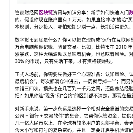
管家财经网
区块链
资讯与知识分享：新手如何快速入门
的。假设你现在账户里有 1 万元，如果直接冲动“梭哈”
本规则，分步投入，哪怕短期少赚一点，长期活得更久
数字货币到底是什么？你可以把它理解成“运行在互联网
万台电脑帮你记账、验证交易。比如，比特币在 2010 年时
涨暴跌，这种大幅波动既意味着机会，也意味着风险。对
30% 的市场，只有先活下来，才有资格谈赚钱。
正式入场前，你需要先做好三个心理准备：认知风险、认清
最后机会”，每次都满仓冲进去，一周就亏掉一半；而另外一
续错三四次，损失也在几百到一千元之间，还能总结经
把？如果你连“现货”和“合约”的区别都不清楚，那现在
对新手来说，第一步永远是选择一个相对安全靠谱的交易
公司 + 银行 + 交易软件”的集合，它帮你保管资金，
几十亿人民币以上、在全球有较多用户的头部平台，会更
含大小写和符号的复杂密码，并且一定要开启手机验证码