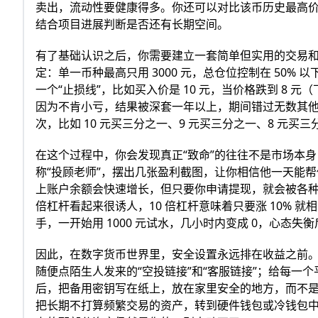
卖出，流动性要健康得多。你还可以对比该币历史最高价和
结合项目进展判断是否还有长期空间。
有了基础认识之后，你需要建立一套简单但实用的交易和
定：单一币种最高只用 3000 元，总仓位控制在 50
一个“止损线”，比如买入价是 10 元，当价格跌到 8 元
因为不肯小亏，结果被深套一年以上，期间错过无数其他
次，比如 10 元买三分之一、9 元买三分之一、8 元
在这个过程中，你会发现真正“致命”的往往不是市场本
称“投顾老师”，摆出几张盈利截图，让你相信他一天能帮你赚
上账户余额会快速增长，但只要你申请提现，就会被各种
倍杠杆看起来很诱人，10 倍杠杆意味着只要涨 10% 
手，一开始用 1000 元试水，几小时内变成 0，心态失
因此，在数字货币世界里，安全设置永远排在收益之前。最
随便点陌生人发来的“空投链接”和“客服链接”；给每一
后，把备用密钥写在纸上，放在家里安全的地方，而不
把长期不打算频繁交易的资产，转到硬件钱包或冷钱包