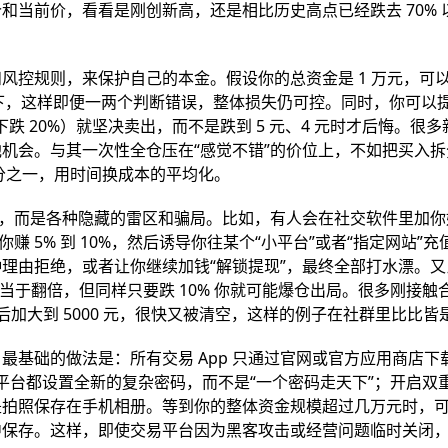
当前价，看看是刚创新高，还是相比历史高点已经跌去 70% 
风控规则，来保护自己的本金。假设你的总资金是 1 万元，可
% 以下，这样即便一两个判断错误，整体损失仍可控。同时，你可以
（下跌 20%）就坚决卖出，而不是跌到 5 元、4 元时才后悔。很
机会。与其一次性全仓压在“感觉不错”的价位上，不如把买入拆
买三分之一，用时间换成本的平均化。
身，而是各种隐藏的雷区和骗局。比如，有人会在社交软件里加你
 5% 到 10%，然后诱导你往某个“小平台”或者“指定网站”充
理由拒绝，或者让你继续加钱“解锁提现”，最终全部打水漂。又
就相当于翻倍，但同样只要跌 10% 你就可能爆仓出局。很多刚接触
衡后加大到 5000 元，很快又被清空，这样的例子在社群里比比皆
基础的做法是：所有交易 App 只通过官网或官方应用商店下
个平台都设置全新的复杂密码，而不是“一个密码走天下”；开启双
是拍照保存在手机相册。等到你的整体资金规模超过几万元时，
中保存。这样，即使交易平台因为黑客攻击或经营问题临时关闭