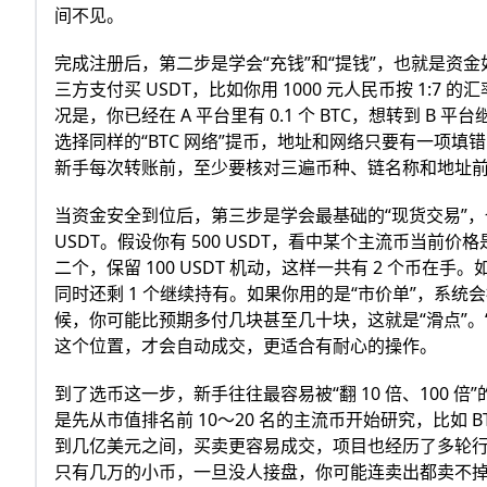
间不见。
完成注册后，第二步是学会“充钱”和“提钱”，也就是
三方支付买 USDT，比如你用 1000 元人民币按 1:7
况是，你已经在 A 平台里有 0.1 个 BTC，想转到 B 
选择同样的“BTC 网络”提币，地址和网络只要有一项填错
新手每次转账前，至少要核对三遍币种、链名称和地址
当资金安全到位后，第三步是学会最基础的“现货交易”，
USDT。假设你有 500 USDT，看中某个主流币当前价格是 20
二个，保留 100 USDT 机动，这样一共有 2 个币在手。如
同时还剩 1 个继续持有。如果你用的是“市价单”，系
候，你可能比预期多付几块甚至几十块，这就是“滑点”。“
这个位置，才会自动成交，更适合有耐心的操作。
到了选币这一步，新手往往最容易被“翻 10 倍、100
是先从市值排名前 10～20 名的主流币开始研究，比如 
到几亿美元之间，买卖更容易成交，项目也经历了多轮行情考
只有几万的小币，一旦没人接盘，你可能连卖出都卖不