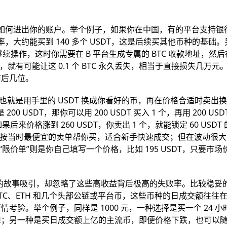
资金如何进出你的账户。举个例子，如果你在中国，有的平台支持银
 的汇率，大约能买到 140 多个 USDT，这是后续买其他币种的基础
平台继续操作，这时你需要在 B 平台生成专属的 BTC 收款地址，然后在
，就有可能让这 0.1 个 BTC 永久丢失，相当于直接损失几万元
前后几位。
也就是用手里的 USDT 换成你看好的币，再在价格合适时卖出
0 USDT，那你可以用 200 USDT 买入 1 个，再用 200 USD
果后来价格涨到 260 USDT，你卖出 1 个，就能锁定 60 USDT
统会按当时最便宜的卖单帮你买，适合新手快速成交；但在波动很
限价单”则是你自己填写一个价格，比如 195 USDT，只要市场
 倍”的故事吸引，却忽略了这些高收益背后极高的失败率。比较稳妥
BTC、ETH 和几个头部公链或平台币，这些币种的日成交额往往
验。举个例子，同样是 1000 元，一种选择是买一个 24 小
掉；另一种是买日成交额上亿的主流币，即便价格下跌，也可以