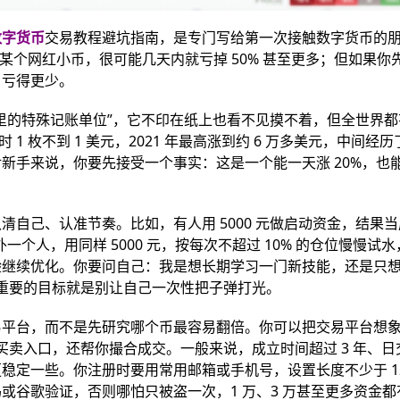
数字货币
交易教程避坑指南，是专门写给第一次接触数字货币的
买某个网红小币，很可能几天内就亏掉 50% 甚至更多；但如果你
、亏得更少。
里的特殊记账单位”，它不印在纸上也看不见摸不着，但全世界都
 1 枚不到 1 美元，2021 年最高涨到约 6 万多美元，中间经
新手来说，你要先接受一个事实：这是一个能一天涨 20%，也
自己、认准节奏。比如，有人用 5000 元做启动资金，结果当
个人，用同样 5000 元，按每次不超过 10% 的仓位慢慢试
验继续优化。你要问自己：我是想长期学习一门新技能，还是只
最重要的目标就是别让自己一次性把子弹打光。
平台，而不是先研究哪个币最容易翻倍。你可以把交易平台想象
提供买卖入口，还帮你撮合成交。一般来说，成立时间超过 3 年、
稳定一些。你注册时要用常用邮箱或手机号，设置长度不少于 12
或谷歌验证，否则哪怕只被盗一次，1 万、3 万甚至更多资金都