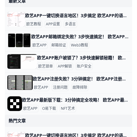
最新文章
欧艺APP一键切换语言地区！3步搞定 欧艺APP的语言和地区切换非常简单，只需几步就能搞定，让你用母语界面更舒服。举个例子，如果你手机是英文版，想改成简体中文，整个过程不到1分钟。
欧艺教程
APP设置
多语言
欧艺APP邮箱绑定失败？3步快速搞定！ 欧艺APP无法绑定邮箱是很多用户遇到的常见问题，通常因为网络限制、邮箱服务商屏蔽或APP缓存问题导致。好消息是，通过简单步骤就能解决。下面我们一步步来试试。
欧艺APP
邮箱验证
Web3教程
欧艺APP账户被锁了？3步快速解锁秘籍！ 欧艺APP账户被锁定很常见，通常是因为身份验证没完成、异常登录或风控检查。比如，用户小李发现登录时提示“账户临时冻结”，这是平台为安全检测的正常反应。根据欧艺官方数据，80%的锁定案例通过简单验证就能解锁。
欧艺锁单
APP解锁
账户安全
欧艺APP注册失败？3分钟搞定！ 欧艺APP注册不了？别担心，很多用户都遇到过这个问题。通常原因是网络不稳、验证码没收到，或者APP版本太旧。下面一步步教你解决，跟着做就能行。
欧艺APP
注册问题
故障排除
欧艺APP最新版下载：3分钟搞定全攻略！ 欧艺APP最新版下载全指南 想下载欧艺APP最新版吗？它属于O易歐yi生态的艺术类应用，现在最新版是v6.135.1（安卓）或App Store对应iOS版，2026年更新支持更多NFT艺术浏览和交易功能。
欧艺APP
O易下载
NFT艺术
熱門文章
欧艺APP一键切换语言地区！3步搞定 欧艺APP的语言和地区切换非常简单，只需几步就能搞定，让你用母语界面更舒服。举个例子，如果你手机是英文版，想改成简体中文，整个过程不到1分钟。