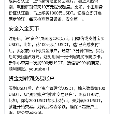
成实名认证：上传身份证正反面照片，加上人脸识
别，就能解锁每天10万元提现额度。比如，小王用身
份证认证后，马上能买1000元USDT。记得立即开启
两步验证，每天检查登录设备，安全第一。​
安全入金买币
注册后，进“资产”页面选C2C买币，用微信或支付宝买
USDT。比如，花100元买1 USDT，选“已完成支付”
后，卖家放币到你资金账户，通常1-3分钟到账。实名
后每天限额5万元，避免用同一张卡频繁买币防冻卡。
新手小李第一次买500元USDT，选信誉99%的商家，
顺利到账。youtube+1
资金划转到交易账户
买到USDT后，点“资产管理”选USDT，输入数量如100
USDT，从“资金账户”划到“交易账户”，免费且即时。
比如，你有200 USDT想买比特币，先划转50 USDT，
就能开始交易。划转后检查余额，确保不超账户上
限，避免交易延误。​