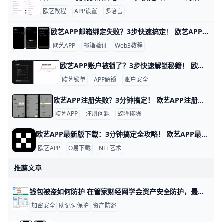
欧艺教程
APP设置
多语言
欧艺APP邮箱绑定失败？3步快速搞定！ 欧艺APP无法绑定邮箱是很多用户遇到的常见问题，通常因为网络限制、邮箱服务商屏蔽或APP缓存问题导致。好消息是，通过简单步骤就能解决。下面我们一步步来试试。
欧艺APP
邮箱验证
Web3教程
欧艺APP账户被锁了？3步快速解锁秘籍！ 欧艺APP账户被锁定很常见，通常是因为身份验证没完成、异常登录或风控检查。比如，用户小李发现登录时提示“账户临时冻结”，这是平台为安全检测的正常反应。根据欧艺官方数据，80%的锁定案例通过简单验证就能解锁。
欧艺锁单
APP解锁
账户安全
欧艺APP注册失败？3分钟搞定！ 欧艺APP注册不了？别担心，很多用户都遇到过这个问题。通常原因是网络不稳、验证码没收到，或者APP版本太旧。下面一步步教你解决，跟着做就能行。
欧艺APP
注册问题
故障排除
欧艺APP最新版下载：3分钟搞定全攻略！ 欧艺APP最新版下载全指南 想下载欧艺APP最新版吗？它属于O易歐yi生态的艺术类应用，现在最新版是v6.135.1（安卓）或App Store对应iOS版，2026年更新支持更多NFT艺术浏览和交易功能。
欧艺APP
O易下载
NFT艺术
推薦文章
钱包被盗如何防护 在管家财经网学会资产安全防护，最重要的就是先认识钱包被盗和私钥泄露的常见原因。很多数字资产丢失，并不是链上系统本身出问题，而是用户把助记词截图保存、把私钥发到聊天软件、或者误点了钓鱼链接。比如，有些人为了方便记住助记词，会存在手机相册或云盘里，这样一旦账号被盗，资产也可能一起被拿走。
加密安全
助记词保护
资产防盗