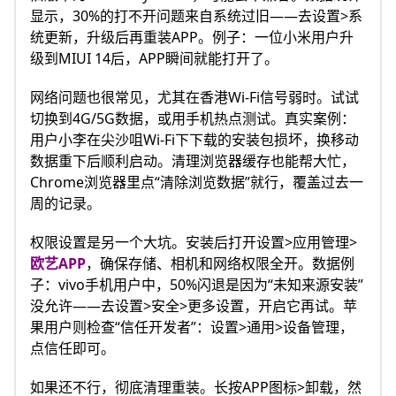
显示，30%的打不开问题来自系统过旧——去设置>系
统更新，升级后再重装APP。例子：一位小米用户升
级到MIUI 14后，APP瞬间就能打开了。
网络问题也很常见，尤其在香港Wi-Fi信号弱时。试试
切换到4G/5G数据，或用手机热点测试。真实案例：
用户小李在尖沙咀Wi-Fi下下载的安装包损坏，换移动
数据重下后顺利启动。清理浏览器缓存也能帮大忙，
Chrome浏览器里点“清除浏览数据”就行，覆盖过去一
周的记录。
权限设置是另一个大坑。安装后打开设置>应用管理>
欧艺APP
，确保存储、相机和网络权限全开。数据例
子：vivo手机用户中，50%闪退是因为“未知来源安装”
没允许——去设置>安全>更多设置，开启它再试。苹
果用户则检查“信任开发者”：设置>通用>设备管理，
点信任即可。
如果还不行，彻底清理重装。长按APP图标>卸载，然