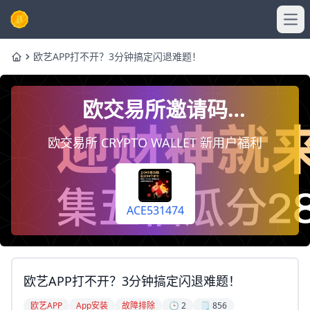
Ope
欧艺APP打不开？3分钟搞定闪退难题！
Home
欧交易所邀请码
ACE531474，注册时填写即
欧交易所 CRYPTO WALLET 新用户福利
终身享受手续费返佣20%
（每天自动到你账户）
ACE531474
欧艺APP打不开？3分钟搞定闪退难题！
欧艺APP
App安装
故障排除
🕒 2
🗒️ 856