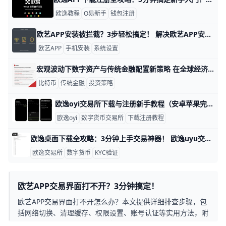
欧逸教程
O易新手
钱包注册
欧艺APP安装被拦截？3步轻松搞定！ 解决欧艺APP安装被拦截问题 安装欧艺APP（类似欧yiO易交易平台）时，手机系统常弹出“拦截安装”或“风险应用”警告，这影响超过80%的安卓用户，尤其是华为、小米、OPPO和Vivo手机。 例如，华为鸿蒙系统默认开启纯净模式，会自动扫描并阻挡“未知来源”APK文件，导致安装失败率高达90%。 别担心，这些问题只需简单几步就能解决，下面一步步教你操作，确保每个手机品牌都有针对性例子。​YouTube​
欧艺APP
手机安装
系统设置
宏观波动下数字资产与传统金融配置新策略 在全球经济不确定性持续上升的背景下，宏观经济波动正深刻影响各类资产表现。根据国际货币基金组织（IMF）2025年数据，全球经济增速约为3.2%，低于疫情前平均水平，而美国通胀在2022年一度超过9%后虽回落但仍高于2%的长期目标。这种反复的通胀与利率调整，使得标普500指数在过去三年中多次出现超过15%的阶段性波动。同时，比特币在同一时期从约16000美元上涨至超过60000美元，显示出不同资产在同一宏观环境下的分化表现。
比特币
传统金融
投资策略
欧逸oyi交易所下载与注册新手教程（安卓苹果完整安装指南） 欧逸oyi交易所下载方法新手指引：从安装到开户注册完整教程 欧逸oyi交易所（有时也会显示为“欧逸.交易”或“Oyi Trade”）是一家提供比特币、以太坊、USDT 等多种数字货币买卖服务的平台，新手可以在 App 里完成查看行情、下单交易、充提币等操作。 对于第一次接触数字货币的人来说，最重要的是从正规入口下载 App，并且学会正确注册和保护好自己的账号，例如只使用自己常用的手机和邮箱，避免在陌生电脑或公共 Wi‑Fi 上操作。为了让你一步一步看懂，本教程会用简单的文字说明每个步骤，并穿插一些实际场景的例子，比如用手机浏览器下载安装，或用邮箱验证码完成注册，让你照着做就能上手。
欧逸oyi
数字货币交易所
下载注册教程
欧逸桌面下载全攻略：3分钟上手交易神器！ 欧逸uyu交易所欧逸下载教程：桌面端下载安装与初始配置指南 欢迎来到欧逸uyu交易所桌面端的使用世界！这个桌面客户端支持Windows、macOS和Linux系统，能让你安全交易数字货币，比如比特币和以太坊。它比手机App更稳定，适合大额交易。​
欧逸交易所
数字货币
KYC验证
欧艺APP交易界面打不开？3分钟搞定！
欧艺APP交易界面打不开怎么办？本文提供详细排查步骤，包
括网络切换、清理缓存、权限设置、账号认证等实用方法，附
带真实案例和操作截图，3分钟帮你恢复交易功能。