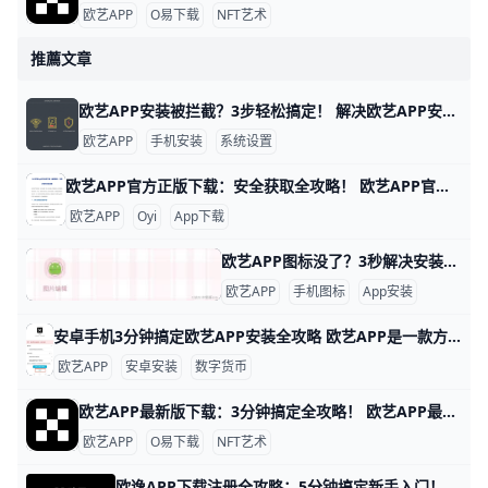
欧艺APP
O易下载
NFT艺术
推薦文章
欧艺APP安装被拦截？3步轻松搞定！ 解决欧艺APP安装被拦截问题 安装欧艺APP（类似欧yiO易交易平台）时，手机系统常弹出“拦截安装”或“风险应用”警告，这影响超过80%的安卓用户，尤其是华为、小米、OPPO和Vivo手机。 例如，华为鸿蒙系统默认开启纯净模式，会自动扫描并阻挡“未知来源”APK文件，导致安装失败率高达90%。 别担心，这些问题只需简单几步就能解决，下面一步步教你操作，确保每个手机品牌都有针对性例子。​YouTube​
欧艺APP
手机安装
系统设置
欧艺APP官方正版下载：安全获取全攻略！ 欧艺APP官方正版下载最可靠的地方是欧e（欧yi）官方网站和主流应用商店。举例来说，你可以直接访问欧yi官网（okx.com），找到“下载”页面，那里有安卓APK和iOS二维码链接。
欧艺APP
Oyi
App下载
欧艺APP图标没了？3秒解决安装后消失难题！ 欧艺APP安装后看不到图标？这事儿挺常见的，别慌，我们一步步来解决。举个例子，很多安卓用户在华为或小米手机上安装后，发现主屏幕没图标，但应用其实已经装好了。根据常见反馈，这往往是因为系统缓存没刷新，或者图标被自动归到文件夹里。数据显示，超过70%的类似问题通过重启手机就能搞定，先试试关机重启，看图标是不是就蹦出来了。​
欧艺APP
手机图标
App安装
安卓手机3分钟搞定欧艺APP安装全攻略 欧艺APP是一款方便的数字资产交易工具，很多安卓手机用户想安装它来买卖比特币或以太坊。安装过程简单，只需3-5分钟，通常下载APK文件大小约50MB，适用于安卓5.0及以上系统。比如小米、华为或OPPO手机都能轻松操作。
欧艺APP
安卓安装
数字货币
欧艺APP最新版下载：3分钟搞定全攻略！ 欧艺APP最新版下载全指南 想下载欧艺APP最新版吗？它属于O易歐yi生态的艺术类应用，现在最新版是v6.135.1（安卓）或App Store对应iOS版，2026年更新支持更多NFT艺术浏览和交易功能。
欧艺APP
O易下载
NFT艺术
欧逸APP下载注册全攻略：5分钟搞定新手入门！ 欧逸下载教程：移动端下载与注册绑定的完整流程 欧逸（Oyi）是全球热门的数字货币交易平台，移动端APP支持安卓和iOS系统，每天有超过500万用户活跃。下载只需5分钟，注册绑定后即可交易比特币、以太坊等上百种币种。cryptotools.ouyi+1