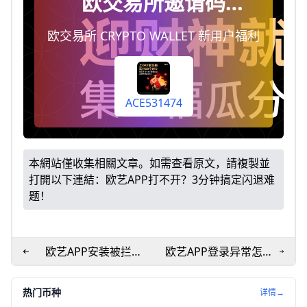
欧交易所邀请码
ACE531474，注册时填
欧交易所 CRYPTO WALLET 新用户福利
写即终身享受手续费返
佣20%（每天自动到你
账户）
ACE531474
本網站僅收集相關文章。如需查看原文，請複製並
打開以下連結：
欧艺APP打不开？3分钟搞定闪退难
题！
欧艺APP安装被拦
欧艺APP登录异常怎么
截？3步轻松搞定！
办？一招搞定常见提
示错误
热门币种
详情→