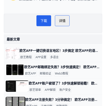
欧逸管家交易所网
PLAY NOW
下載
详情
欧逸下载教程
最新文章
欧艺APP一键切换语言地区！3步搞定 欧艺APP的语言和地区切换非常简单，只需几步就能搞定，让你用母语界面更舒服。举个例子，如果你手机是英文版，想改成简体中文，整个过程不到1分钟。
欧艺教程
APP设置
多语言
欧艺APP邮箱绑定失败？3步快速搞定！ 欧艺APP无法绑定邮箱是很多用户遇到的常见问题，通常因为网络限制、邮箱服务商屏蔽或APP缓存问题导致。好消息是，通过简单步骤就能解决。下面我们一步步来试试。
欧艺APP
邮箱验证
Web3教程
欧艺APP账户被锁了？3步快速解锁秘籍！ 欧艺APP账户被锁定很常见，通常是因为身份验证没完成、异常登录或风控检查。比如，用户小李发现登录时提示“账户临时冻结”，这是平台为安全检测的正常反应。根据欧艺官方数据，80%的锁定案例通过简单验证就能解锁。
欧艺锁单
APP解锁
账户安全
欧艺APP注册失败？3分钟搞定！ 欧艺APP注册不了？别担心，很多用户都遇到过这个问题。通常原因是网络不稳、验证码没收到，或者APP版本太旧。下面一步步教你解决，跟着做就能行。