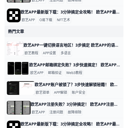
欧艺APP
注册问题
故障排除
欧艺APP最新版下载：3分钟搞定全攻略！ 欧艺APP最新版下载全指南 想下载欧艺APP最新版吗？它属于O易歐yi生态的艺术类应用，现在最新版是v6.135.1（安卓）或App Store对应iOS版，2026年更新支持更多NFT艺术浏览和交易功能。
欧艺APP
O易下载
NFT艺术
熱門文章
欧艺APP一键切换语言地区！3步搞定 欧艺APP的语言和地区切换非常简单，只需几步就能搞定，让你用母语界面更舒服。举个例子，如果你手机是英文版，想改成简体中文，整个过程不到1分钟。
欧艺教程
APP设置
多语言
欧艺APP邮箱绑定失败？3步快速搞定！ 欧艺APP无法绑定邮箱是很多用户遇到的常见问题，通常因为网络限制、邮箱服务商屏蔽或APP缓存问题导致。好消息是，通过简单步骤就能解决。下面我们一步步来试试。
欧艺APP
邮箱验证
Web3教程
欧艺APP账户被锁了？3步快速解锁秘籍！ 欧艺APP账户被锁定很常见，通常是因为身份验证没完成、异常登录或风控检查。比如，用户小李发现登录时提示“账户临时冻结”，这是平台为安全检测的正常反应。根据欧艺官方数据，80%的锁定案例通过简单验证就能解锁。
欧艺锁单
APP解锁
账户安全
欧艺APP注册失败？3分钟搞定！ 欧艺APP注册不了？别担心，很多用户都遇到过这个问题。通常原因是网络不稳、验证码没收到，或者APP版本太旧。下面一步步教你解决，跟着做就能行。
欧艺APP
注册问题
故障排除
欧艺APP最新版下载：3分钟搞定全攻略！ 欧艺APP最新版下载全指南 想下载欧艺APP最新版吗？它属于O易歐yi生态的艺术类应用，现在最新版是v6.135.1（安卓）或App Store对应iOS版，2026年更新支持更多NFT艺术浏览和交易功能。