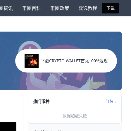
圈资讯
币圈百科
币圈政策
欧逸教程
下載
下载CRYPTO WALLET首充100%返现
热门币种
详情→
数据加载失败