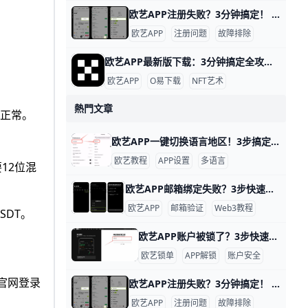
欧艺APP注册失败？3分钟搞定！ 欧艺APP注册不了？别担心，很多用户都遇到过这个问题。通常原因是网络不稳、验证码没收到，或者APP版本太旧。下面一步步教你解决，跟着做就能行。
欧艺APP
注册问题
故障排除
欧艺APP最新版下载：3分钟搞定全攻略！ 欧艺APP最新版下载全指南 想下载欧艺APP最新版吗？它属于O易歐yi生态的艺术类应用，现在最新版是v6.135.1（安卓）或App Store对应iOS版，2026年更新支持更多NFT艺术浏览和交易功能。
欧艺APP
O易下载
NFT艺术
熱門文章
切正常。
欧艺APP一键切换语言地区！3步搞定 欧艺APP的语言和地区切换非常简单，只需几步就能搞定，让你用母语界面更舒服。举个例子，如果你手机是英文版，想改成简体中文，整个过程不到1分钟。
欧艺教程
APP设置
多语言
12位混
欧艺APP邮箱绑定失败？3步快速搞定！ 欧艺APP无法绑定邮箱是很多用户遇到的常见问题，通常因为网络限制、邮箱服务商屏蔽或APP缓存问题导致。好消息是，通过简单步骤就能解决。下面我们一步步来试试。
欧艺APP
邮箱验证
Web3教程
SDT。
欧艺APP账户被锁了？3步快速解锁秘籍！ 欧艺APP账户被锁定很常见，通常是因为身份验证没完成、异常登录或风控检查。比如，用户小李发现登录时提示“账户临时冻结”，这是平台为安全检测的正常反应。根据欧艺官方数据，80%的锁定案例通过简单验证就能解锁。
欧艺锁单
APP解锁
账户安全
官网登录
欧艺APP注册失败？3分钟搞定！ 欧艺APP注册不了？别担心，很多用户都遇到过这个问题。通常原因是网络不稳、验证码没收到，或者APP版本太旧。下面一步步教你解决，跟着做就能行。
欧艺APP
注册问题
故障排除