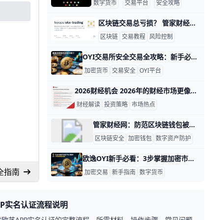
数字货币
交易平台
安全攻略
区块链交易总亏损？ 管家财经网区块链资讯与知识分享：为什么总是亏损——常见交易误区与实战技巧教程 在区块链交易里，很多人不是“不会买”，而是“总在同样的地方亏”。真正拉开差距的，往往不是一次神操作，而是对风险、仓位、情绪和纪律的长期管理。
区块链
交易教程
风险控制
OYI交易所安全交易全攻略：新手必看避坑指南 在欧逸OYI交易所进行加密货币交易前须知 在进行任何加密货币投资或交易之前，安全永远是第一位的。欧逸OYI交易所为用户提供便捷的交易环境，但在使用前，你需要了解一些基本的安全与交易常识，确保资金与信息的安全。
加密货币
交易安全
OYI平台
2026财经机会 2026年的财经市场更像一张不断变化的地图：一边是通胀、利率、国际局势带来的波动，一边是AI、数字资产、半导体等新主题不断吸引资金流入。对于普通投资者来说，最重要的不是追每一次涨跌，而是先看清市场主线，再决定自己该不该进场、什么时候进场、用多少资金进场。
财经解读
投资策略
市场热点
管家财经网：防范区块链钱包被盗的5大安全漏洞全解析 区块链钱包被盗事件近年来持续上升，据Chainalysis报告显示，2024年全球因加密资产被盗造成的损失已超过24亿美元，其中超过30%的案件与用户安全意识不足有关。很多用户在日常操作中忽视基础防护，导致资产被黑客轻易转走。了解常见漏洞并提前防范，是保护数字资产的第一步。
区块链安全
加密钱包
数字资产防护
欧逸OYI新手必看：3步掌握加密市场暴涨机会！ 新手指南：如何通过欧逸OYI平台把握市场走势 欧逸OYI平台是一个专业的数字货币交易平台，每天有超过100万用户活跃在这里。 它提供实时K线图和交易数据，让新手也能快速看懂市场。举个例子，比特币价格从昨天的50,000美元涨到今天的52,000美元，你能在平台首页直接看到这个5%的涨幅。ouyipro+1
全指南
加密交易
新手指南
数字货币
PP实名认证流程说明
供欧艺APP实名认证的完整流程、所需材料、操作步骤、常见问题