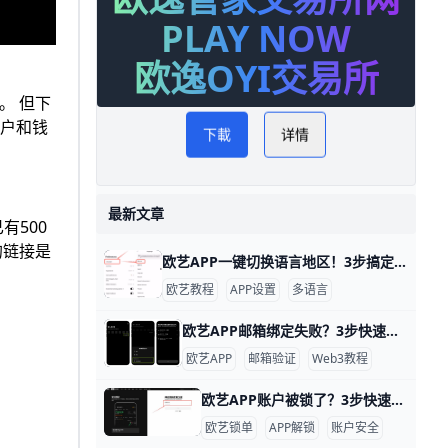
PLAY NOW
欧逸OYI交易所
。 但下
账户和钱
下載
详情
最新文章
有500
的链接是
欧艺APP一键切换语言地区！3步搞定 欧艺APP的语言和地区切换非常简单，只需几步就能搞定，让你用母语界面更舒服。举个例子，如果你手机是英文版，想改成简体中文，整个过程不到1分钟。
欧艺教程
APP设置
多语言
欧艺APP邮箱绑定失败？3步快速搞定！ 欧艺APP无法绑定邮箱是很多用户遇到的常见问题，通常因为网络限制、邮箱服务商屏蔽或APP缓存问题导致。好消息是，通过简单步骤就能解决。下面我们一步步来试试。
欧艺APP
邮箱验证
Web3教程
欧艺APP账户被锁了？3步快速解锁秘籍！ 欧艺APP账户被锁定很常见，通常是因为身份验证没完成、异常登录或风控检查。比如，用户小李发现登录时提示“账户临时冻结”，这是平台为安全检测的正常反应。根据欧艺官方数据，80%的锁定案例通过简单验证就能解锁。
欧艺锁单
APP解锁
账户安全