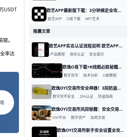
万USDT
欧艺APP最新版下载：3分钟搞定全攻略！ 欧艺APP最新版下载全指南 想下载欧艺APP最新版吗？它属于O易歐yi生态的艺术类应用，现在最新版是v6.135.1（安卓）或App Store对应iOS版，2026年更新支持更多NFT艺术浏览和交易功能。
欧艺APP
O易下载
NFT艺术
推薦文章
防偷窥。
欧艺APP实名认证流程说明 欧艺APP实名认证流程说明 实名认证是欧艺APP用户必备步骤，能解锁提现、交易等功能，提高账户安全。举例来说，小李首次注册后无法提现，就是因为没完成认证，认证后每天提现限额从1万元升到100万元。​
安全率达
产品教程
身份认证
安全提示
欧逸O易下载+K线图必胜秘籍！新手日赚20% 市场走势怎么看？欧逸欧yi交易所下载方法与新手行情判断指南 在数字货币市场中，抓住走势变化能帮你赚到钱。欧逸OK交易所是全球最大的交易所之一，每天交易量超100亿美元。新手用它看盘，就能快速上手。 欧逸ouyi下载步骤超简单 去下载正版APP，避免假网站骗局。安卓用户点“安卓版”，下载APK文件，大小约50MB，安装后打开注册。苹果用户在App Store搜“欧交易所鸥易”，2分钟搞定，一键登录。
数字货币
技术分析
O易教程
欧逸OYI交易所安全神器！3招防盗保账户 在数字资产投资越来越普及的今天，账户安全是每位用户最不能忽视的事项。根据行业报告显示，过去一年全球超过 30% 的数字货币盗窃事件源于账户安全疏忽。为了保障每位用户在欧逸 OYI 交易所的资产安全，我们整理了这份简明实用的安全指南，帮助你提升账户保护意识，轻松防范常见的网络风险。
数字货币安全
2FA认证
防盗指南
返现
欧逸OYI交易所风控秘籍：安全交易赚大钱！ 欧逸OYI交易所资产类型与风控要点：如何在欧逸数字资产中实现安全交易 欧逸（OYI）交易所是全球热门的数字资产平台。它支持超过500种加密货币，比如比特币（BTC）和以太坊（ETH）。每天交易量高达数百亿美元，用户可以轻松买卖资产，实现安全交易。
OYI平台
数字资产
加密交易
欧逸OYI交易所新手安全设置全攻略！3分钟学会防盗指南 欧逸OYI交易所新手指引：安全设置与常见问题解答 欢迎来到欧逸OYI交易所！这是一个简单易用的数字资产交易平台，每天有超过100万用户在这里买卖比特币和以太坊。新手别担心，本文一步步教你安全设置，还解答常见问题，让你快速上手。​