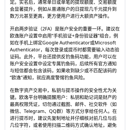
定。实名后，通常单日或单笔的提现额度、交易额度
会显著提升，例如从普通账户的日提现几千元提升到
数万元甚至更高，更方便用户进行大额资产操作。
开启两步验证（2FA）是账户安全的重要一环。建议在
欧逸账户设置中启用“手机验证+身份验证器”组合，例
如在手机上绑定Google Authenticator或Microsoft
Authenticator，每次登录或提币时都需要输入动态验
证码。此外，平台还提供反钓鱼码功能，用户可以在
账户安全设置中设定专属钓鱼码，后续所有官方通知
与短信都会包含该码，如果收到缺少或不匹配该码的
“欧逸”通知，就应高度警惕钓鱼风险。
在数字资产交易中，私钥与提币操作的安全性尤为关
键。欧逸平台明确提醒用户：私钥和助记词是财产的
最高权限凭证，切勿通过截图、邮件、社交软件（如
微信、Telegram、QQ群）等方式分享给任何人。在
进行提币时，建议先复制地址并仔细核对前几位与后
几位字符，或者使用扫描二维码方式确认地址，避免