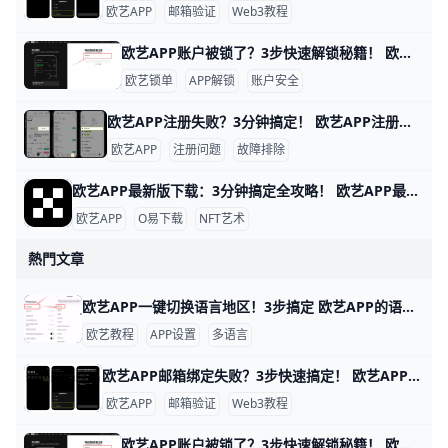
欧艺APP
邮箱验证
Web3教程
欧艺APP账户被锁了？3步快速解锁秘籍！ 欧艺APP账户被锁定很常见，通常是因为身份验证没完成、异常登录或风控检查。比如，用户小李发现登录时提示“账户临时冻结”，这是平台为安全检测的正常反应。根据欧艺官方数据，80%的锁定案例通过简单验证就能解锁。
欧艺锁单
APP解锁
账户安全
欧艺APP注册失败？3分钟搞定！ 欧艺APP注册不了？别担心，很多用户都遇到过这个问题。通常原因是网络不稳、验证码没收到，或者APP版本太旧。下面一步步教你解决，跟着做就能行。
欧艺APP
注册问题
故障排除
欧艺APP最新版下载：3分钟搞定全攻略！ 欧艺APP最新版下载全指南 想下载欧艺APP最新版吗？它属于O易歐yi生态的艺术类应用，现在最新版是v6.135.1（安卓）或App Store对应iOS版，2026年更新支持更多NFT艺术浏览和交易功能。
欧艺APP
O易下载
NFT艺术
熱門文章
欧艺APP一键切换语言地区！3步搞定 欧艺APP的语言和地区切换非常简单，只需几步就能搞定，让你用母语界面更舒服。举个例子，如果你手机是英文版，想改成简体中文，整个过程不到1分钟。
欧艺教程
APP设置
多语言
欧艺APP邮箱绑定失败？3步快速搞定！ 欧艺APP无法绑定邮箱是很多用户遇到的常见问题，通常因为网络限制、邮箱服务商屏蔽或APP缓存问题导致。好消息是，通过简单步骤就能解决。下面我们一步步来试试。
欧艺APP
邮箱验证
Web3教程
欧艺APP账户被锁了？3步快速解锁秘籍！ 欧艺APP账户被锁定很常见，通常是因为身份验证没完成、异常登录或风控检查。比如，用户小李发现登录时提示“账户临时冻结”，这是平台为安全检测的正常反应。根据欧艺官方数据，80%的锁定案例通过简单验证就能解锁。