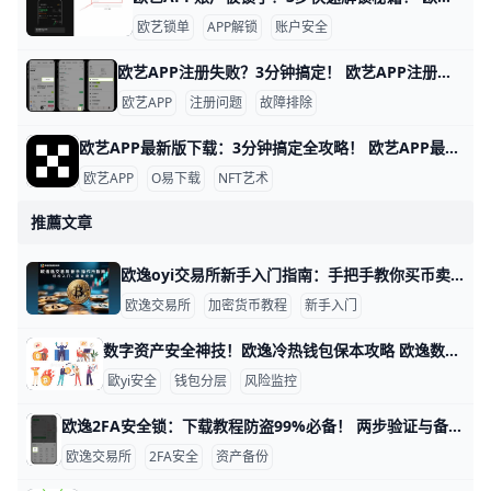
欧艺锁单
APP解锁
账户安全
欧艺APP注册失败？3分钟搞定！ 欧艺APP注册不了？别担心，很多用户都遇到过这个问题。通常原因是网络不稳、验证码没收到，或者APP版本太旧。下面一步步教你解决，跟着做就能行。
欧艺APP
注册问题
故障排除
欧艺APP最新版下载：3分钟搞定全攻略！ 欧艺APP最新版下载全指南 想下载欧艺APP最新版吗？它属于O易歐yi生态的艺术类应用，现在最新版是v6.135.1（安卓）或App Store对应iOS版，2026年更新支持更多NFT艺术浏览和交易功能。
欧艺APP
O易下载
NFT艺术
推薦文章
欧逸oyi交易所新手入门指南：手把手教你买币卖币 欧逸（Oyi）交易所交易教程：新手快速入门指南 在今天，越来越多普通用户开始尝试在数字资产交易所买卖加密货币。欧逸（Oyi）交易所就是其中一款操作相对简单、界面友好的平台，适合新手用少量资金练习交易。本文将以“完全零基础”为目标，一步一步带你完成注册、实名认证、充值、买卖币以及安全设置，让你在1小时内看懂并能动手操作。
欧逸交易所
加密货币教程
新手入门
数字资产安全神技！欧逸冷热钱包保本攻略 欧逸数字资产安全交易最佳实践：从资产管理到风险监控 数字资产交易风险高，但通过简单步骤就能保护资金。欧逸（Oyi）平台用户可参考这些实践，覆盖资产管理到风险监控的全过程。2025年数据显示，90%的损失来自账户被盗和钓鱼攻击。​
歐yi安全
钱包分层
风险监控
欧逸2FA安全锁：下载教程防盗99%必备！ 两步验证与备份策略在欧逸交易所的应用：确保欧逸下载教程中的账号与资产安全 在欧逸交易所交易数字资产时，账号安全至关重要。两步验证（2FA）就像给你的账户加了一把双重保险锁，能挡住90%以上的黑客攻击。根据欧逸官方数据，开启2FA的用户账户被盗风险降低99%。比如，你下载欧逸App后，第一件事就是设置2FA，就能安心管理资产。
欧逸交易所
2FA安全
资产备份