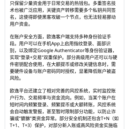
只保留少量资金用于日常交易的热钱包。多重签名技
术也被广泛应用，关键资产转移需要多个私钥共同签
名，这使得即使黑客攻破一个节点，也无法轻易挪动
用户资金。
在账户安全方面，欧逸客户端支持多种身份验证手
段。用户可以在手机App上启用指纹登录、面部识
别，以及绑定Google Authenticator等身份验证器，
实现“登录+交易”双重保护。部分高级用户还可以与硬
件密钥配合使用，在大额提币或修改关键信息时，需
要硬件设备与账户密码同时授权，显著降低账户被盗
风险。
欧逸平台还建立了相对完善的风控系统，实时监控账
户行为、交易频率与资金流向。例如，当某个账户在
短时间内频繁登录、频繁提币或大额转账，风控系统
会自动触发警报，甚至暂时限制部分功能，以防止诈
骗或“貔貅”类资金异常。部分安全机制还包含T+N（如
T+1、T+3）保护，对部分新入账或高风险资金实施临