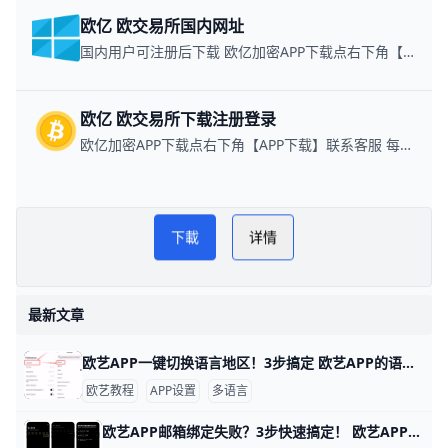
欧亿 欧交易所国内网址
国内用户可注册后下载 欧亿加密APP下载点右下角【APP下载】联系客服 每日更新可用链接
欧亿 欧交易所下载注册登录
欧亿加密APP下载点右下角【APP下载】联系客服 每日更新可用链接
欧逸管家交易所网
PLAY NOW
下載
详情
欧交易所APP链接
最新文章
欧艺APP一键切换语言地区！3步搞定 欧艺APP的语言和地区切换非常简单，只需几步就能搞定，让你用母语界面更舒服。举个例子，如果你手机是英文版，想改成简体中文，整个过程不到1分钟。
欧艺教程
APP设置
多语言
欧艺APP邮箱绑定失败？3步快速搞定！ 欧艺APP无法绑定邮箱是很多用户遇到的常见问题，通常因为网络限制、邮箱服务商屏蔽或APP缓存问题导致。好消息是，通过简单步骤就能解决。下面我们一步步来试试。