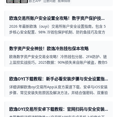
欧艺APP
注册问题
故障排除
欧逸交易所账户安全设置全攻略！数字资产保护技巧
+下载教程
2026 年最新欧逸（ouyi）交易所账户安全设置指南，包含 5
步核心安全配置、98% 冷钱包保护机制、防钓鱼技巧及官方
下载教程，帮助新手用户全面保护数字资产安全。
数字资产安全神技！欧逸冷热钱包保本攻略
欧逸数字资产安全交易全攻略！冷热钱包分层、2FA防护、链
上监控实战技巧，2025数据：90%损失来自账户被盗，教你5
分钟建安全堡垒。
欧逸OYI下载教程：新手必看安装步骤与安全设置指
南
详细讲解欧逸oyi交易所App从官方渠道下载、安卓与iOS安装
步骤、常见安装失败原因及解决方法，并结合强密码、双重验
证、提币白名单等设置帮助新手提升数字资产安全性。
欧逸OYI交易所安卓下载教程：官网扫码与安全安装
全流程