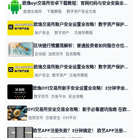
欧逸oyi交易所安卓下载教程：官网扫码与安全安装全流程 欧逸oyi交易所是一家主打“安全、稳定、易上手”的数字资产交易平台，支持比特币、以太坊、USDT等主流币种的现货、合约和理财等多种业务场景，适合刚入门的新手和有一定经验的老手长期使用。为了让你在安卓手机上安全使用官方版本的欧逸oyi交易所，本篇文章会用简单的语言，配合具体场景和操作示例，从“官方下载入口”“扫码步骤”“安装与权限”“注册与安全设置”几方面讲清楚每一步细节，避免你踩到假APP、钓鱼链接和权限设置不当等常见坑位。
欧逸交易所
下载教程
数字资产安全交易
欧逸交易所账户安全设置全攻略！数字资产保护技巧+下载教程 新手必看：欧逸（欧yi）交易所账户安全设置与数字资产保护指南 在数字资产交易的世界里，安全是每一位新手必须重视的首要问题。根据安全数据显示，超过 80% 的账户被盗事件源于弱密码或未开启二次验证。欧逸（欧交易所）作为全球领先的数字货币交易平台，拥有超过 1000 万用户，并采用银行级的安全防护体系。为了帮助新手用户从第一步就建立坚固的安全防线，本文将手把手教您完成账户安全设置，分享实用的资产保护技巧，并提供详细的软件官方下载方法，让您可以安心开启交易之旅。
账户安全
数字资产
交易所教程
区块链行情震荡解析：普通投资者如何稳住仓位不被洗出局 管家财经网趋势解读：当前市场震荡原因是什么？普通投资者如何应对区块链行情变化？ 当前加密市场处在一个“看起来不太涨、跌下去又有人接”的震荡阶段，很多人几乎每天打开行情软件都能看到主流币在一个区间里来回波动，比如比特币可能一周内在一个10%～15%的区间里上下反复。对于普通投资者来说，这种走势既让人焦虑，又让人困惑：到底是大跌前的前奏，还是新一轮行情启动前的蓄势？理解震荡背后的原因，并学会在这种环境下保护本金、寻找机会，是每一个还留在市场上的人都必须补的一课。下面，我们就用简单的语言，从宏观环境、行业内部变化，到具体的应对策略，一段一段讲清楚。
区块链
加密货币
投资策略
欧逸交易所账户安全设置全攻略！数字资产保护技巧+下载教程 新手必看：欧逸（欧yi）交易所账户安全设置与数字资产保护指南 在数字资产交易的世界里，安全是每一位新手必须重视的首要问题。根据安全数据显示，超过 80% 的账户被盗事件源于弱密码或未开启二次验证。欧逸（欧交易所）作为全球领先的数字货币交易平台，拥有超过 1000 万用户，并采用银行级的安全防护体系。为了帮助新手用户从第一步就建立坚固的安全防线，本文将手把手教您完成账户安全设置，分享实用的资产保护技巧，并提供详细的软件官方下载方法，让您可以安心开启交易之旅。
账户安全
数字资产
交易所教程
欧逸OYI交易所新手安全设置全攻略！3分钟学会防盗指南 欧逸OYI交易所新手指引：安全设置与常见问题解答 欢迎来到欧逸OYI交易所！这是一个简单易用的数字资产交易平台，每天有超过100万用户在这里买卖比特币和以太坊。新手别担心，本文一步步教你安全设置，还解答常见问题，让你快速上手。​
数字货币
交易平台
安全攻略
OYI交易所安全交易全攻略：新手必看避坑指南 在欧逸OYI交易所进行加密货币交易前须知 在进行任何加密货币投资或交易之前，安全永远是第一位的。欧逸OYI交易所为用户提供便捷的交易环境，但在使用前，你需要了解一些基本的安全与交易常识，确保资金与信息的安全。
加密货币
交易安全
OYI平台
欧艺APP注册失败？3分钟搞定！ 欧艺APP注册不了？别担心，很多用户都遇到过这个问题。通常原因是网络不稳、验证码没收到，或者APP版本太旧。下面一步步教你解决，跟着做就能行。