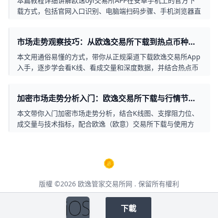
本篇教程详细讲解欧逸oyi交易所APP在安卓手机上的官方下
载方式，包括官网入口识别、电脑端扫码步骤、手机浏览器直
下APK、未知来源权限设置、安装后注册与安全设置等全流
程，帮助新手用户避开假冒APP和钓鱼链接，安心开启数字资
市场走势观察技巧：从欧逸交易所下载到热点币种节
产安全交易。
奏掌握
本文用通俗易懂的方式，带你从正规渠道下载欧逸交易所App
入手，逐步学会看K线、看成交量和深度数据，并结合热点币
种与板块轮动的真实案例，构建一套适合普通投资者的市场走
势观察方法，帮助你在高波动的加密市场中更冷静地发现机
加密市场走势分析入门：欧逸交易所下载与行情节奏
会、管控风险。
全掌握
本文带你入门加密市场走势分析，结合K线图、支撑阻力位、
成交量与技术指标，配合欧逸（欧意）交易所下载与使用方
法，帮助新手投资者看懂行情趋势，掌握数字资产交易节奏。
版權 ©2026
欧逸管家交易所网
. 保留所有權利
本页面包含第三方合作推广链接，点击后将跳转至第三方网站，请仔细阅读其用户
协议。
下載