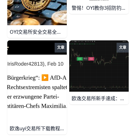
警惕！OYI教你3招防钓鱼假网站被盗 网络钓鱼假网站泛滥，2025年损失超60亿美元！欧逸OYI教你识别可疑邮件、验证真假域名、开启2FA，简单3步远离诈骗风险。立即学习安全上网技巧。
OYI交易所安全交易全攻略：新手必看避坑指南 在欧逸OYI交易所交易前必知的开户认证、资金安全、止损策略、防诈骗等实用指南。含真实数据案例，帮助新手避开90%风险，安全入门加密市场。
文章
文章
欧逸交易所新手速成：安全交易+下载攻略 欧逸交易所新手指南：注册、实名、安全2FA设置、现货交易实战、官方APP下载入口全解析，每天超100万笔交易等你加入！
欧逸uyi交易所下载教程：10分钟快速入门新手必看！ 欧逸uyi交易所最新下载教程与入门指南，安卓iOS一键安装，注册登录、现货交易、充值提现全步骤详解。新手10分钟快速上手BTC/ETH交易，安全设置避坑指南。