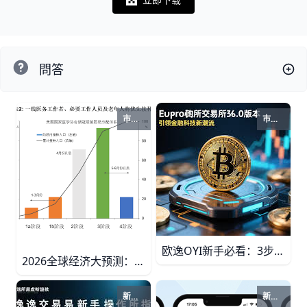
Notifications
問答
市场走势
市场走势
欧逸OYI新手必看：3步掌握加密市场暴涨机会！ 欧逸OYI平台新手指南，教你用K线图、实时行情和警报系统把握市场走势。注册领10USDT奖金，止损技巧让胜率提升70%，每天5分钟掌握交易秘诀！
2026全球经济大预测：市场暴涨在即？ 2026年全球GDP预计增长3.2%，美股标普500冲6200点，中国沪深300目标4800。美联储降息、贸易摩擦与科技投资驱动市场，教你抓住8%-10%年化回报机会。
新手指引
新手指引