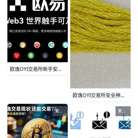
欧逸OYI交易所新手安全设置全攻略！3分钟学会防盗指南 欧逸OYI交易所新手指引，教你快速注册KYC、设置2FA资金密码、交易白名单，解答充值提现失败、登录异常等常见问题。3步提升账户安全99.9%！
欧逸OYI交易所安全神器！3招防盗保账户 欧逸OYI交易所安全提示：掌握强密码、2FA、多重验证等实用技巧，轻松守护数字资产，远离钓鱼攻击与盗提风险。
安全提示
安全提示