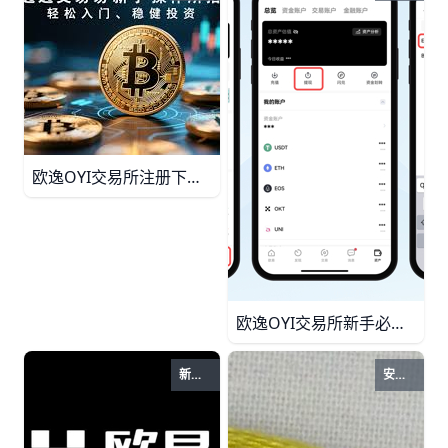
欧逸OYI交易所注册下载全攻略：新手10分钟速上手！ 欧逸OYI交易所新手指引，详细教程教你下载App、快速注册、KYC认证、USDT充值、买币交易和安全提现。10分钟掌握，抓住2026牛市机会！
欧逸OYI交易所新手必看：3分钟速上手充值买币交易！ 欧逸OYI交易所新手指引，教你快速注册充值、C2C买USDT、现货交易BTC等操作。附实际例子和安全Tips，1小时掌握数字货币投资基础。
新手指引
安全提示